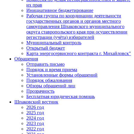
их прав
Инициативное бюджетирование
Рабочая группа по координации деятельности
государственных органов и органов местного
самоуправления Шпаковского муниципального
округа ставропольского края при осуществлении
регистрации (учёта) избирателей
Муниципальный контроль
Открытый бюджет
Карта энергосервисного контракта г. Михайловск"
Обращения
Отправить письмо
Порядок и время приема
Установленные формы обращений
Порядок обжалования
Обзоры обращений лиц
Прозрачность
Бесплатная юридическая помощь
Шпаковский вестник
2026 год
2025 год
2024 год
2023 год
2022 год