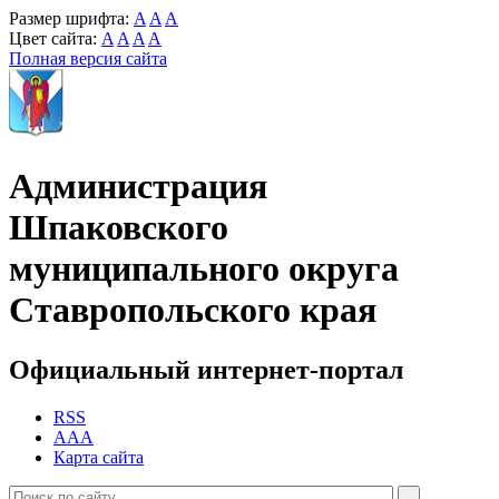
Размер шрифта:
A
A
A
Цвет сайта:
A
A
A
A
Полная версия сайта
Администрация
Шпаковского
муниципального округа
Ставропольского края
Официальный интернет-портал
RSS
AAA
Карта сайта