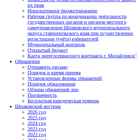
их прав
Инициативное бюджетирование
Рабочая группа по координации деятельности
государственных органов и органов местного
самоуправления Шпаковского муниципального
округа ставропольского края при осуществлении
регистрации (учёта) избирателей
Муниципальный контроль
Открытый бюджет
Карта энергосервисного контракта г. Михайловск"
Обращения
Отправить письмо
Порядок и время приема
Установленные формы обращений
Порядок обжалования
Обзоры обращений лиц
Прозрачность
Бесплатная юридическая помощь
Шпаковский вестник
2026 год
2025 год
2024 год
2023 год
2022 год