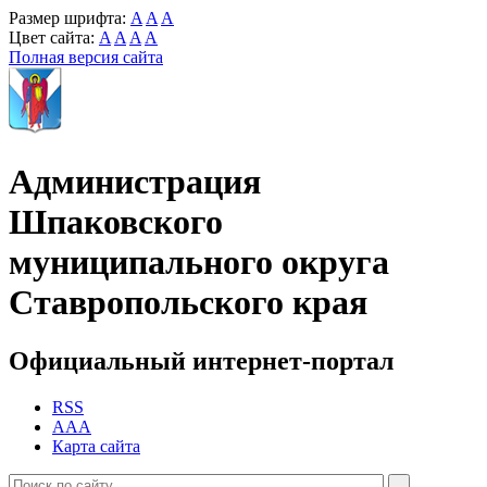
Размер шрифта:
A
A
A
Цвет сайта:
A
A
A
A
Полная версия сайта
Администрация
Шпаковского
муниципального округа
Ставропольского края
Официальный интернет-портал
RSS
AAA
Карта сайта