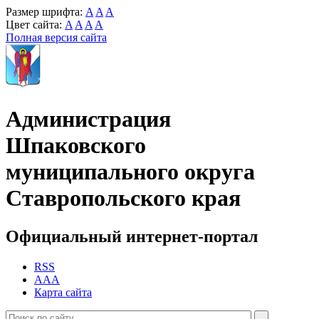
Размер шрифта:
A
A
A
Цвет сайта:
A
A
A
A
Полная версия сайта
Администрация
Шпаковского
муниципального округа
Ставропольского края
Официальный интернет-портал
RSS
AAA
Карта сайта