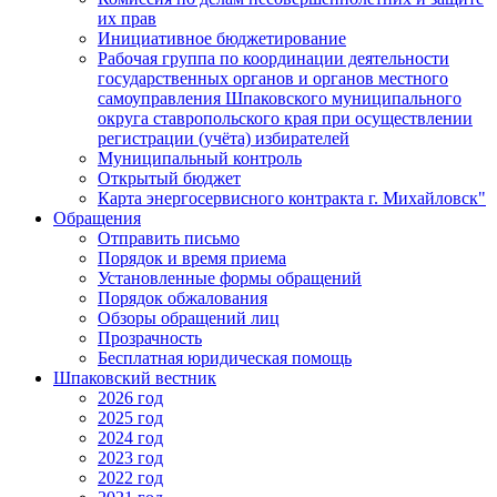
их прав
Инициативное бюджетирование
Рабочая группа по координации деятельности
государственных органов и органов местного
самоуправления Шпаковского муниципального
округа ставропольского края при осуществлении
регистрации (учёта) избирателей
Муниципальный контроль
Открытый бюджет
Карта энергосервисного контракта г. Михайловск"
Обращения
Отправить письмо
Порядок и время приема
Установленные формы обращений
Порядок обжалования
Обзоры обращений лиц
Прозрачность
Бесплатная юридическая помощь
Шпаковский вестник
2026 год
2025 год
2024 год
2023 год
2022 год