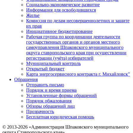
Социально-экономическое развитие
Информация для освободившихся
Жилье
Комиссия по делам несовершеннолетних и защите
их прав
Инициативное бюджетирование
Рабочая группа по координации деятельности
государственных органов и органов местного
самоуправления Шпаковского муниципального
округа ставропольского края при осуществлении
регистрации (учёта) избирателей
Муниципальный контроль
Открытый бюджет
Карта энергосервисного контракта г. Михайловск"
Обращения
Отправить письмо
Порядок и время приема
Установленные формы обращений
Порядок обжалования
Обзоры обращений лиц
Прозрачность
Бесплатная юридическая помощь
© 2013-2026 «Администрация Шпаковского муниципального
округа Ставропольского края»