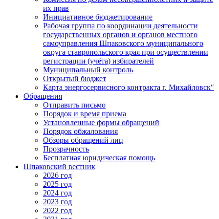
их прав
Инициативное бюджетирование
Рабочая группа по координации деятельности
государственных органов и органов местного
самоуправления Шпаковского муниципального
округа ставропольского края при осуществлении
регистрации (учёта) избирателей
Муниципальный контроль
Открытый бюджет
Карта энергосервисного контракта г. Михайловск"
Обращения
Отправить письмо
Порядок и время приема
Установленные формы обращений
Порядок обжалования
Обзоры обращений лиц
Прозрачность
Бесплатная юридическая помощь
Шпаковский вестник
2026 год
2025 год
2024 год
2023 год
2022 год