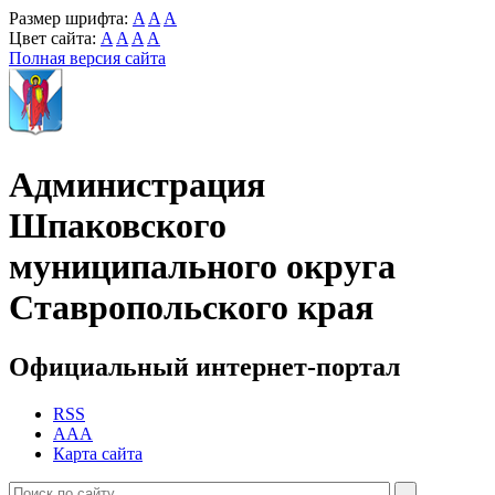
Размер шрифта:
A
A
A
Цвет сайта:
A
A
A
A
Полная версия сайта
Администрация
Шпаковского
муниципального округа
Ставропольского края
Официальный интернет-портал
RSS
AAA
Карта сайта