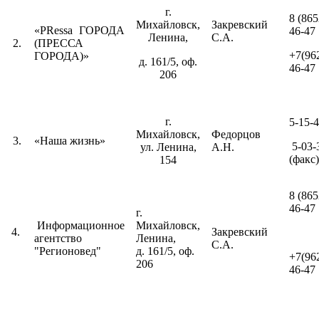
г.
8 (865
Михайловск,
Закревский
«PRessa ГОРОДА
46-47
Ленина,
С.А.
2.
(ПРЕССА
+7(96
ГОРОДА)»
д. 161/5, оф.
46-47
206
г.
5-15-4
Михайловск,
Федорцов
3.
«Наша жизнь»
5-03-
ул. Ленина,
А.Н.
(факс)
154
8 (865
46-47
г.
Информационное
Михайловск,
4.
Закревский
агентство
Ленина,
С.А.
"Регионовед"
д. 161/5, оф.
+7(96
206
46-47