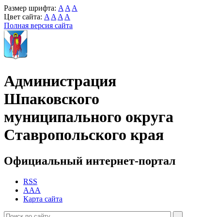
Размер шрифта:
A
A
A
Цвет сайта:
A
A
A
A
Полная версия сайта
Администрация
Шпаковского
муниципального округа
Ставропольского края
Официальный интернет-портал
RSS
AAA
Карта сайта