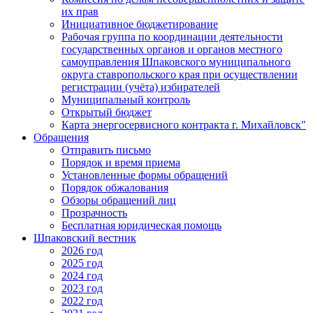
их прав
Инициативное бюджетирование
Рабочая группа по координации деятельности
государственных органов и органов местного
самоуправления Шпаковского муниципального
округа ставропольского края при осуществлении
регистрации (учёта) избирателей
Муниципальный контроль
Открытый бюджет
Карта энергосервисного контракта г. Михайловск"
Обращения
Отправить письмо
Порядок и время приема
Установленные формы обращений
Порядок обжалования
Обзоры обращений лиц
Прозрачность
Бесплатная юридическая помощь
Шпаковский вестник
2026 год
2025 год
2024 год
2023 год
2022 год