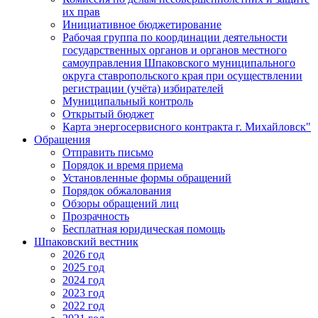
их прав
Инициативное бюджетирование
Рабочая группа по координации деятельности
государственных органов и органов местного
самоуправления Шпаковского муниципального
округа ставропольского края при осуществлении
регистрации (учёта) избирателей
Муниципальный контроль
Открытый бюджет
Карта энергосервисного контракта г. Михайловск"
Обращения
Отправить письмо
Порядок и время приема
Установленные формы обращений
Порядок обжалования
Обзоры обращений лиц
Прозрачность
Бесплатная юридическая помощь
Шпаковский вестник
2026 год
2025 год
2024 год
2023 год
2022 год