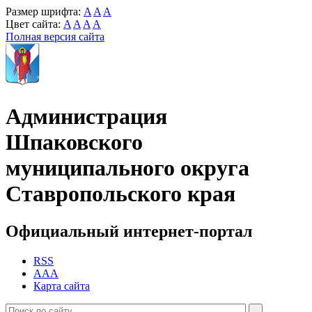
Размер шрифта:
A
A
A
Цвет сайта:
A
A
A
A
Полная версия сайта
Администрация
Шпаковского
муниципального округа
Ставропольского края
Официальный интернет-портал
RSS
AAA
Карта сайта