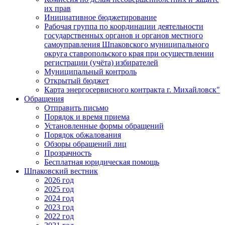
их прав
Инициативное бюджетирование
Рабочая группа по координации деятельности
государственных органов и органов местного
самоуправления Шпаковского муниципального
округа ставропольского края при осуществлении
регистрации (учёта) избирателей
Муниципальный контроль
Открытый бюджет
Карта энергосервисного контракта г. Михайловск"
Обращения
Отправить письмо
Порядок и время приема
Установленные формы обращений
Порядок обжалования
Обзоры обращений лиц
Прозрачность
Бесплатная юридическая помощь
Шпаковский вестник
2026 год
2025 год
2024 год
2023 год
2022 год