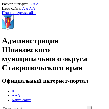
Размер шрифта:
A
A
A
Цвет сайта:
A
A
A
A
Полная версия сайта
Администрация
Шпаковского
муниципального округа
Ставропольского края
Официальный интернет-портал
RSS
AAA
Карта сайта