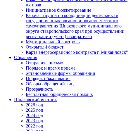
их прав
Инициативное бюджетирование
Рабочая группа по координации деятельности
государственных органов и органов местного
самоуправления Шпаковского муниципального
округа ставропольского края при осуществлении
регистрации (учёта) избирателей
Муниципальный контроль
Открытый бюджет
Карта энергосервисного контракта г. Михайловск"
Обращения
Отправить письмо
Порядок и время приема
Установленные формы обращений
Порядок обжалования
Обзоры обращений лиц
Прозрачность
Бесплатная юридическая помощь
Шпаковский вестник
2026 год
2025 год
2024 год
2023 год
2022 год