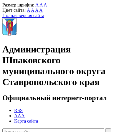
Размер шрифта:
A
A
A
Цвет сайта:
A
A
A
A
Полная версия сайта
Администрация
Шпаковского
муниципального округа
Ставропольского края
Официальный интернет-портал
RSS
AAA
Карта сайта