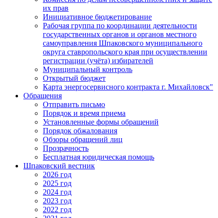
их прав
Инициативное бюджетирование
Рабочая группа по координации деятельности
государственных органов и органов местного
самоуправления Шпаковского муниципального
округа ставропольского края при осуществлении
регистрации (учёта) избирателей
Муниципальный контроль
Открытый бюджет
Карта энергосервисного контракта г. Михайловск"
Обращения
Отправить письмо
Порядок и время приема
Установленные формы обращений
Порядок обжалования
Обзоры обращений лиц
Прозрачность
Бесплатная юридическая помощь
Шпаковский вестник
2026 год
2025 год
2024 год
2023 год
2022 год