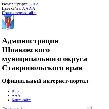
Размер шрифта:
A
A
A
Цвет сайта:
A
A
A
A
Полная версия сайта
Администрация
Шпаковского
муниципального округа
Ставропольского края
Официальный интернет-портал
RSS
AAA
Карта сайта