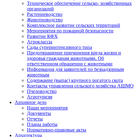
Техническое обеспечение сельско- хозяйственных
организаций
Растениеводство
Животноводство
Комплексное развитие сельских территорий
Мероприятия по пожарной безопасности
Развитие КФХ
Агроклассы
Сады суперинтенсивного типа
Предотвращение причинения вреда жизни и
здоровья гражданам животными. Об
ответственном обращении с животными
Информация для заявителей по безнадзорным
животным
Содержание (выпас) крупного рогатого скота
Контакты управления сельского хозяйства АШМО
Пчеловодство
Агротуризм
Архивное дело
Наши мероприятия
Документы
Отчеты
Планы работы
Нормативно-правовые акты
Архитектура