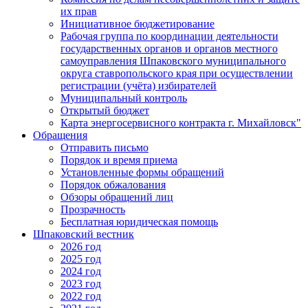
их прав
Инициативное бюджетирование
Рабочая группа по координации деятельности
государственных органов и органов местного
самоуправления Шпаковского муниципального
округа ставропольского края при осуществлении
регистрации (учёта) избирателей
Муниципальный контроль
Открытый бюджет
Карта энергосервисного контракта г. Михайловск"
Обращения
Отправить письмо
Порядок и время приема
Установленные формы обращений
Порядок обжалования
Обзоры обращений лиц
Прозрачность
Бесплатная юридическая помощь
Шпаковский вестник
2026 год
2025 год
2024 год
2023 год
2022 год