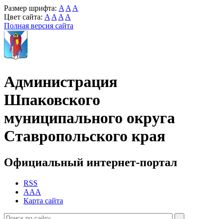
Размер шрифта:
A
A
A
Цвет сайта:
A
A
A
A
Полная версия сайта
Администрация
Шпаковского
муниципального округа
Ставропольского края
Официальный интернет-портал
RSS
AAA
Карта сайта