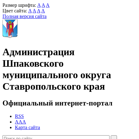
Размер шрифта:
A
A
A
Цвет сайта:
A
A
A
A
Полная версия сайта
Администрация
Шпаковского
муниципального округа
Ставропольского края
Официальный интернет-портал
RSS
AAA
Карта сайта