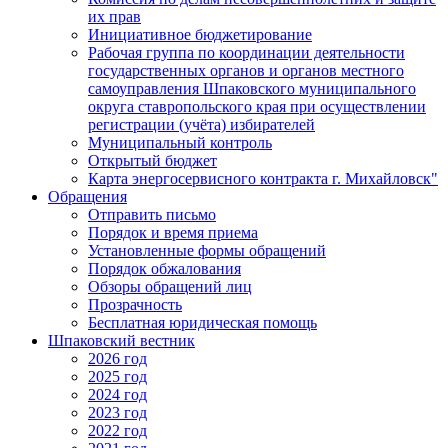
их прав
Инициативное бюджетирование
Рабочая группа по координации деятельности
государственных органов и органов местного
самоуправления Шпаковского муниципального
округа ставропольского края при осуществлении
регистрации (учёта) избирателей
Муниципальный контроль
Открытый бюджет
Карта энергосервисного контракта г. Михайловск"
Обращения
Отправить письмо
Порядок и время приема
Установленные формы обращений
Порядок обжалования
Обзоры обращений лиц
Прозрачность
Бесплатная юридическая помощь
Шпаковский вестник
2026 год
2025 год
2024 год
2023 год
2022 год