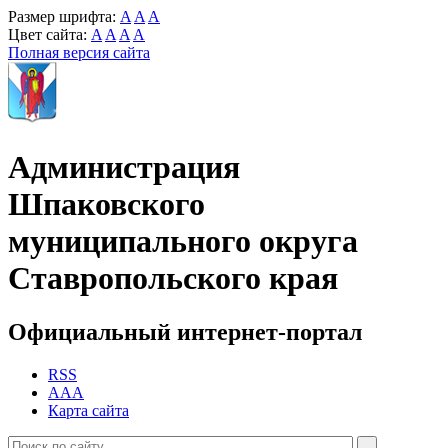
Размер шрифта:
A
A
A
Цвет сайта:
A
A
A
A
Полная версия сайта
Администрация
Шпаковского
муниципального округа
Ставропольского края
Официальный интернет-портал
RSS
AAA
Карта сайта