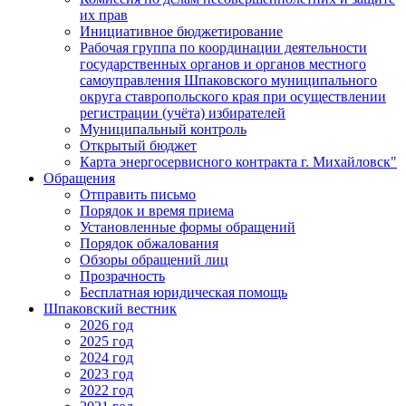
их прав
Инициативное бюджетирование
Рабочая группа по координации деятельности
государственных органов и органов местного
самоуправления Шпаковского муниципального
округа ставропольского края при осуществлении
регистрации (учёта) избирателей
Муниципальный контроль
Открытый бюджет
Карта энергосервисного контракта г. Михайловск"
Обращения
Отправить письмо
Порядок и время приема
Установленные формы обращений
Порядок обжалования
Обзоры обращений лиц
Прозрачность
Бесплатная юридическая помощь
Шпаковский вестник
2026 год
2025 год
2024 год
2023 год
2022 год