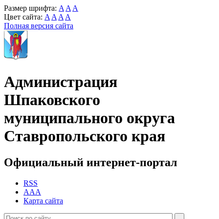
Размер шрифта:
A
A
A
Цвет сайта:
A
A
A
A
Полная версия сайта
Администрация
Шпаковского
муниципального округа
Ставропольского края
Официальный интернет-портал
RSS
AAA
Карта сайта