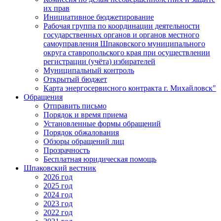
их прав
Инициативное бюджетирование
Рабочая группа по координации деятельности
государственных органов и органов местного
самоуправления Шпаковского муниципального
округа ставропольского края при осуществлении
регистрации (учёта) избирателей
Муниципальный контроль
Открытый бюджет
Карта энергосервисного контракта г. Михайловск"
Обращения
Отправить письмо
Порядок и время приема
Установленные формы обращений
Порядок обжалования
Обзоры обращений лиц
Прозрачность
Бесплатная юридическая помощь
Шпаковский вестник
2026 год
2025 год
2024 год
2023 год
2022 год