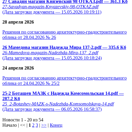
27 Савадян магазин Князевский 98 ОТКАЗ.pdf
— 361.3 Кб
27-Savadyan-magazin-Knyazevskiy-98-OTKAZ.pdf
(Дата загрузки документа — 15.05.2026 10:19:11)
28 апреля 2026
Решения по согласованию архитектурно-градостроительного
облика от 28.04.2026 № 26
26 Мамедова магазин Надежда Мира 137-2.pdf
— 335.6 Кб
26-Mamedova-magazin-Nadezhda-Mira-137_2.pdf
(Дата загрузки документа — 15.05.2026 10:18:24)
24 апреля 2026
Решения по согласованию архитектурно-градостроительного
облика от 24.04.2026 № 25/2
25-2 Боташев МАЗК с Надежда Комсомольская 14.pdf
—
287.2 Кб
25_2-Botashev-MAZK-s-Nadezhda-Komsomolskaya-14.pdf
(Дата загрузки документа — 06.05.2026 16:58:37)
Новости 1 - 20 из 54
Начало | << |
1
2
3
|
>>
|
Конец