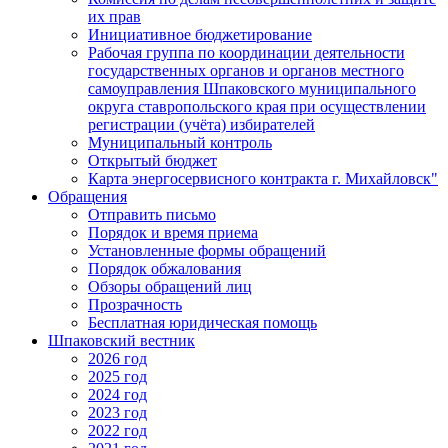
их прав
Инициативное бюджетирование
Рабочая группа по координации деятельности
государственных органов и органов местного
самоуправления Шпаковского муниципального
округа ставропольского края при осуществлении
регистрации (учёта) избирателей
Муниципальный контроль
Открытый бюджет
Карта энергосервисного контракта г. Михайловск"
Обращения
Отправить письмо
Порядок и время приема
Установленные формы обращений
Порядок обжалования
Обзоры обращений лиц
Прозрачность
Бесплатная юридическая помощь
Шпаковский вестник
2026 год
2025 год
2024 год
2023 год
2022 год