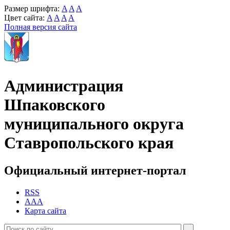
Размер шрифта:
A
A
A
Цвет сайта:
A
A
A
A
Полная версия сайта
Администрация
Шпаковского
муниципального округа
Ставропольского края
Официальный интернет-портал
RSS
AAA
Карта сайта