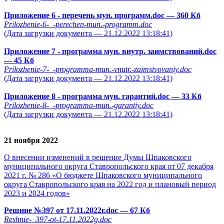
Приложение 6 - перечень мун. программ.doc
— 360 Кб
Prilozhenie-6-_-perechen-mun.-programm.doc
(Дата загрузки документа — 21.12.2022 13:18:41)
Приложение 7 - программа мун. внутр. заимствований.doc
— 45 Кб
Prilozhenie-7-_-programma-mun.-vnutr.-zaimstvovaniy.doc
(Дата загрузки документа — 21.12.2022 13:18:41)
Приложение 8 - программа мун. гарантий.doc
— 33 Кб
Prilozhenie-8-_-programma-mun.-garantiy.doc
(Дата загрузки документа — 21.12.2022 13:18:41)
21 ноября 2022
О внесении изменений в решение Думы Шпаковского
муниципального округа Ставропольского края от 07 декабря
2021 г. № 286 «О бюджете Шпаковского муниципального
округа Ставропольского края на 2022 год и плановый период
2023 и 2024 годов»
Решние №397 от 17.11.2022г.doc
— 67 Кб
Reshnie-_397-ot-17.11.2022g.doc