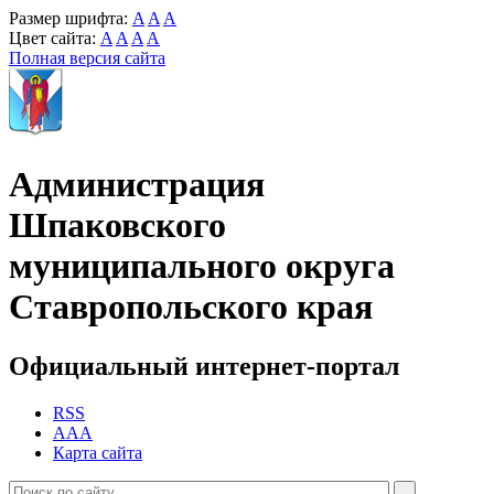
Размер шрифта:
A
A
A
Цвет сайта:
A
A
A
A
Полная версия сайта
Администрация
Шпаковского
муниципального округа
Ставропольского края
Официальный интернет-портал
RSS
AAA
Карта сайта