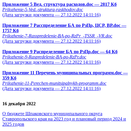
Приложение 5 Вед. структура расходов.doc
— 2817 Кб
Prilozhenie-5-Ved.-struktura-raskhodov.doc
(Дата загрузки документа — 27.12.2022 14:11:16)
Приложение 7 Расспределение БА по РзПр, ЦСР, ВР.doc
—
1757 Кб
Prilozhenie-7-Rasspredelenie-BA-po-RzPr_-TSSR_-VR.doc
(Дата загрузки документа — 27.12.2022 14:11:16)
Приложение 9 Распределение БА по РзПр.doc
— 64 Кб
Prilozhenie-9-Raspredelenie-BA-po-RzPr.doc
(Дата загрузки документа — 27.12.2022 14:11:16)
Приложение 11 Перечень муниципальных программ.doc
—
359 Кб
Prilozhenie-11-Perechen-munitsipalnykh-programm.doc
(Дата загрузки документа — 27.12.2022 14:11:16)
16 декабря 2022
О бюджете Шпаковского муниципального округа
Ставропольского края на 2023 год и плановый период 2024 и
2025 годов