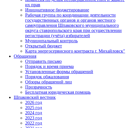
их прав
Инициативное бюджетирование
Рабочая группа по координации деятельности
государственных органов и органов местного
самоуправления Шпаковского муниципального
округа ставропольского края при осуществлении
регистрации (учёта) избирателей
Муниципальный контроль
Открытый бюджет
Карта энергосервисного контракта г. Михайловск"
Обращения
Отправить письмо
Порядок и время приема
Установленные формы обращений
Порядок обжалования
Обзоры обращений лиц
Прозрачность
Бесплатная юридическая помощь
Шпаковский вестник
2026 год
2025 год
2024 год
2023 год
2022 год