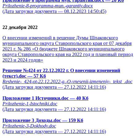
Приложение 8 программа мун. гарантий.docx
— 20 Кб
Prilozhenie-8-programma-mun.-garantiy.docx
(Дата загрузки документа — 08.12.2023 14:50:45)
22 декабря 2022
О внесении изменений в решение Думы Шпаковского
муниципального округа Ставропольского края от 07 декабря
2021 г. № 286 «О бюджете Шпаковского муниципального
округа Ставропольского края на 2022 год и плановый период
2023 и 2024 годов»
Решение №424 от 22.12.2022 г. О внесении изменений
(текст).doc
— 57 Кб
Reshenie-_424-ot-22.12.2022-g.-O-vnesenii-izmeneniy-_tekst_.doc
(Дата загрузки документа — 27.12.2022 14:11:16)
Приложение 1 Источники.doc
— 40 Кб
Prilozhenie-1-Istochniki.doc
(Дата загрузки документа — 27.12.2022 14:11:16)
Приложение 3 Доходы.doc
— 159 Кб
Prilozhenie-3-Dokhody.doc
(Дата загрузки документа — 27.12.2022 14:11:16)