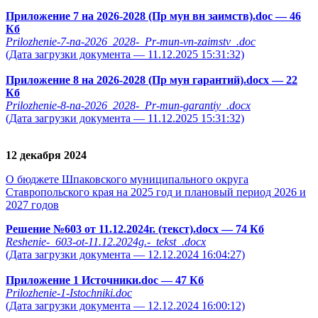
Приложение 7 на 2026-2028 (Пр мун вн заимств).doc
— 46
Кб
Prilozhenie-7-na-2026_2028-_Pr-mun-vn-zaimstv_.doc
(Дата загрузки документа — 11.12.2025 15:31:32)
Приложение 8 на 2026-2028 (Пр мун гарантий).docx
— 22
Кб
Prilozhenie-8-na-2026_2028-_Pr-mun-garantiy_.docx
(Дата загрузки документа — 11.12.2025 15:31:32)
12 декабря 2024
О бюджете Шпаковского муниципального округа
Ставропольского края на 2025 год и плановый период 2026 и
2027 годов
Решение №603 от 11.12.2024г. (текст).docx
— 74 Кб
Reshenie-_603-ot-11.12.2024g.-_tekst_.docx
(Дата загрузки документа — 12.12.2024 16:04:27)
Приложение 1 Источники.doc
— 47 Кб
Prilozhenie-1-Istochniki.doc
(Дата загрузки документа — 12.12.2024 16:00:12)