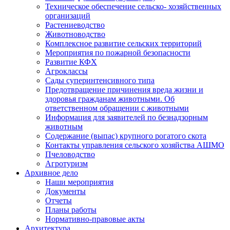
Техническое обеспечение сельско- хозяйственных
организаций
Растениеводство
Животноводство
Комплексное развитие сельских территорий
Мероприятия по пожарной безопасности
Развитие КФХ
Агроклассы
Сады суперинтенсивного типа
Предотвращение причинения вреда жизни и
здоровья гражданам животными. Об
ответственном обращении с животными
Информация для заявителей по безнадзорным
животным
Содержание (выпас) крупного рогатого скота
Контакты управления сельского хозяйства АШМО
Пчеловодство
Агротуризм
Архивное дело
Наши мероприятия
Документы
Отчеты
Планы работы
Нормативно-правовые акты
Архитектура