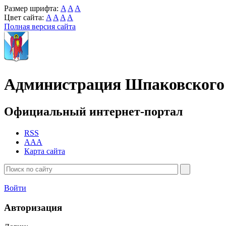
Размер шрифта:
A
A
A
Цвет сайта:
A
A
A
A
Полная версия сайта
Администрация Шпаковского 
Официальный интернет-портал
RSS
AAA
Карта сайта
Войти
Авторизация