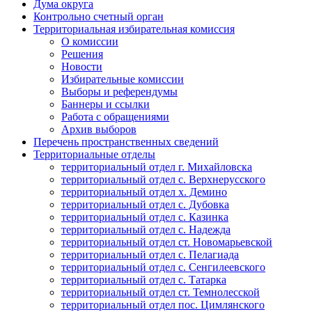
Дума округа
Контрольно счетный орган
Территориальная избирательная комиссия
О комиссии
Решения
Новости
Избирательные комиссии
Выборы и референдумы
Баннеры и ссылки
Работа с обращениями
Архив выборов
Перечень пространственных сведений
Территориальные отделы
территориальный отдел г. Михайловска
территориальный отдел с. Верхнерусского
территориальный отдел х. Демино
территориальный отдел с. Дубовка
территориальный отдел с. Казинка
территориальный отдел с. Надежда
территориальный отдел ст. Новомарьевской
территориальный отдел с. Пелагиада
территориальный отдел с. Сенгилеевского
территориальный отдел с. Татарка
территориальный отдел ст. Темнолесской
территориальный отдел пос. Цимлянского