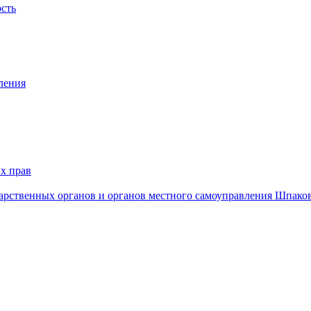
ость
ления
х прав
дарственных органов и органов местного самоуправления Шпако