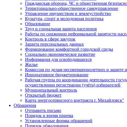
Гражданская оборона, ЧС и общественная безопасн
Территориально-общественное самоуправление
Управление имуществом и землеустройство
Культура, спорт и молодежная политика
Образование
Труд и социальная защита населения
Работы по снижению неформальной занятости насе
Контроль в сфере закупок
Защита персональных данных
Формирование комфортной городской среды
Социально-экономическое развитие
Информация для освободившихся
Жилье
Комиссия по делам несовершеннолетних и защите и
Инициативное бюджетирование
Рабочая группа по координации деятельности госу
осуществлении регистрации (учёта) избирателей
Муниципальный контроль
Открытый бюджет
Карта энергосервисного контракта г. Михайловск"
Обращения
Отправить письмо
Порядок и время приема
Установленные формы обращений
Порядок обжалования