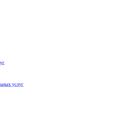
уг
ьных услуг