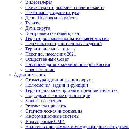
Видеогалерея
Схема территориального планирования
Почётные граждане округа
День Шпаковского района
Туризм
Дума округа
Контрольно счетный орган
Территориальная избирательная комиссия
Перечень пространственных сведений
Территориальные отделы
Перепись населения 2021
Общественный Совет
Памятные даты в военной истории России
Совет женщин
Администрация
Структура администрации округа
Полномочия, задачи и функции
Территориальные органы и представительства
Подведомственные организации
Защита населения
Результаты проверок
Статистическая информация
Информационные системы
Учрежденные СМИ
Участие в программах и международное сотруднич