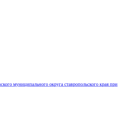
вского муниципального округа ставропольского края при