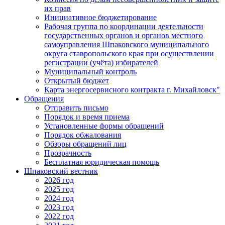
их прав
Инициативное бюджетирование
Рабочая группа по координации деятельности
государственных органов и органов местного
самоуправления Шпаковского муниципального
округа ставропольского края при осуществлении
регистрации (учёта) избирателей
Муниципальный контроль
Открытый бюджет
Карта энергосервисного контракта г. Михайловск"
Обращения
Отправить письмо
Порядок и время приема
Установленные формы обращений
Порядок обжалования
Обзоры обращений лиц
Прозрачность
Бесплатная юридическая помощь
Шпаковский вестник
2026 год
2025 год
2024 год
2023 год
2022 год