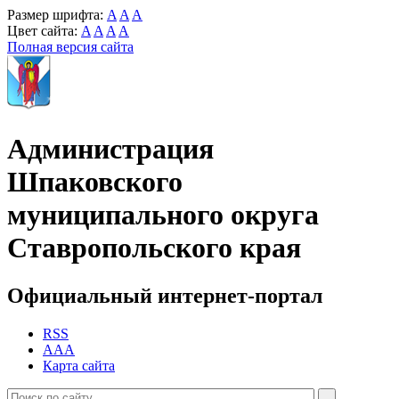
Размер шрифта:
A
A
A
Цвет сайта:
A
A
A
A
Полная версия сайта
Администрация
Шпаковского
муниципального округа
Ставропольского края
Официальный интернет-портал
RSS
AAA
Карта сайта