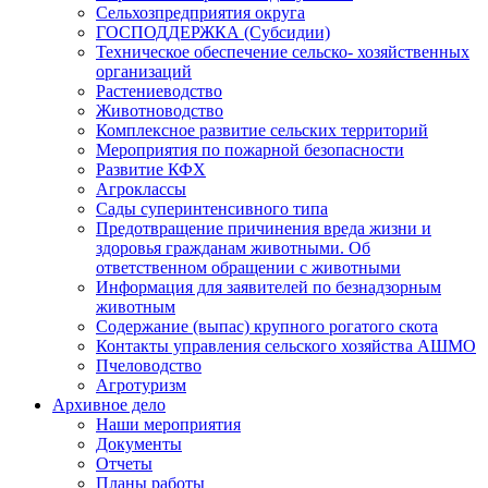
Сельхозпредприятия округа
ГОСПОДДЕРЖКА (Субсидии)
Техническое обеспечение сельско- хозяйственных
организаций
Растениеводство
Животноводство
Комплексное развитие сельских территорий
Мероприятия по пожарной безопасности
Развитие КФХ
Агроклассы
Сады суперинтенсивного типа
Предотвращение причинения вреда жизни и
здоровья гражданам животными. Об
ответственном обращении с животными
Информация для заявителей по безнадзорным
животным
Содержание (выпас) крупного рогатого скота
Контакты управления сельского хозяйства АШМО
Пчеловодство
Агротуризм
Архивное дело
Наши мероприятия
Документы
Отчеты
Планы работы