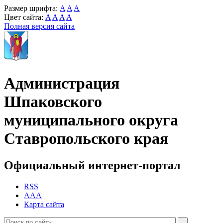
Размер шрифта:
A
A
A
Цвет сайта:
A
A
A
A
Полная версия сайта
Администрация
Шпаковского
муниципального округа
Ставропольского края
Официальный интернет-портал
RSS
AAA
Карта сайта