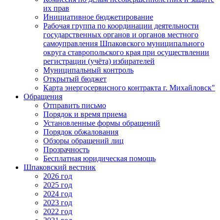
их прав
Инициативное бюджетирование
Рабочая группа по координации деятельности
государственных органов и органов местного
самоуправления Шпаковского муниципального
округа ставропольского края при осуществлении
регистрации (учёта) избирателей
Муниципальный контроль
Открытый бюджет
Карта энергосервисного контракта г. Михайловск"
Обращения
Отправить письмо
Порядок и время приема
Установленные формы обращений
Порядок обжалования
Обзоры обращений лиц
Прозрачность
Бесплатная юридическая помощь
Шпаковский вестник
2026 год
2025 год
2024 год
2023 год
2022 год