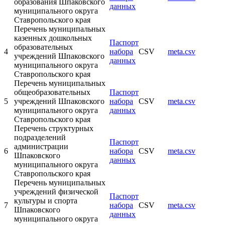
образования Шпаковского
данных
муниципального округа
Ставропольского края
Перечень муниципальных
казенных дошкольных
Паспорт
образовательных
4
набора
CSV
meta.csv
учреждений Шпаковского
данных
муниципального округа
Ставропольского края
Перечень муниципальных
общеобразовательных
Паспорт
5
учреждений Шпаковского
набора
CSV
meta.csv
муниципального округа
данных
Ставропольского края
Перечень структурных
подразделений
Паспорт
администрации
6
набора
CSV
meta.csv
Шпаковского
данных
муниципального округа
Ставропольского края
Перечень муниципальных
учреждений физической
Паспорт
культуры и спорта
7
набора
CSV
meta.csv
Шпаковского
данных
муниципального округа