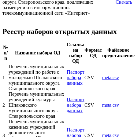
округа Ставропольского края, подлежащих
Скачать
размещению в информационно-
телекоммуникационной сети «Интернет»
Реестр наборов открытых данных
Ссылка
№
на
Формат
Файловое
п/
Название набора ОД
набор
ОД
представление
п
ОД
Перечень муниципальных
учреждений по работе с
Паспорт
1
молодежью Шпаковского
набора
CSV
meta.csv
муниципального округа
данных
Ставропольского края
Перечень муниципальных
учреждений культуры
Паспорт
2
Шпаковского
набора
CSV
meta.csv
муниципального округа
данных
Ставропольского края
Перечень муниципальных
казенных учреждений
Паспорт
дополнительного
3
набора
CSV
meta.csv