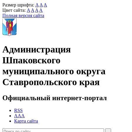
Размер шрифта:
A
A
A
Цвет сайта:
A
A
A
A
Полная версия сайта
Администрация
Шпаковского
муниципального округа
Ставропольского края
Официальный интернет-портал
RSS
AAA
Карта сайта