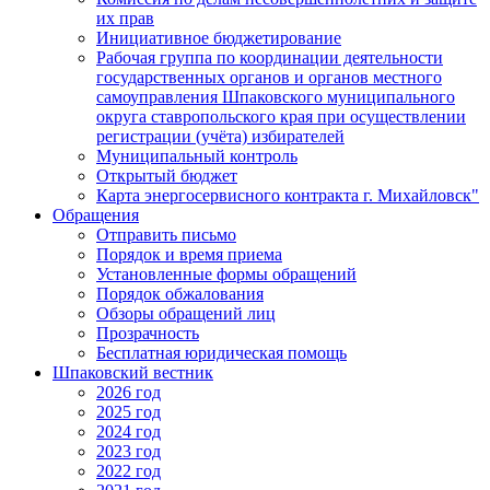
их прав
Инициативное бюджетирование
Рабочая группа по координации деятельности
государственных органов и органов местного
самоуправления Шпаковского муниципального
округа ставропольского края при осуществлении
регистрации (учёта) избирателей
Муниципальный контроль
Открытый бюджет
Карта энергосервисного контракта г. Михайловск"
Обращения
Отправить письмо
Порядок и время приема
Установленные формы обращений
Порядок обжалования
Обзоры обращений лиц
Прозрачность
Бесплатная юридическая помощь
Шпаковский вестник
2026 год
2025 год
2024 год
2023 год
2022 год