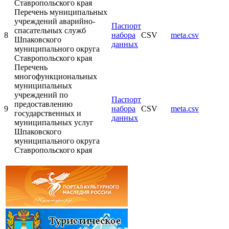
Ставропольского края
Перечень муниципальных
учреждений аварийно-
Паспорт
спасательных служб
8
набора
CSV
meta.csv
Шпаковского
данных
муниципального округа
Ставропольского края
Перечень
многофункциональных
муниципальных
учреждений по
Паспорт
предоставлению
9
набора
CSV
meta.csv
государственных и
данных
муниципальных услуг
Шпаковского
муниципального округа
Ставропольского края