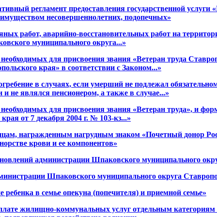
ативный регламент предоставления государственной услуги 
с имуществом несовершеннолетних, подопечных»
ляных работ, аварийно-восстановительных работ на террит
вского муниципального округа...»
 необходимых для присвоения звания «Ветеран труда Ставроп
ольского края» в соответствии с Законом...»
огребение в случаях, если умерший не подлежал обязательн
 и не являлся пенсионером, а также в случае...»
 необходимых для присвоения звания «Ветеран труда», и фор
рая от 7 декабря 2004 г. № 103-кз...»
цам, награжденным нагрудным знаком «Почетный донор Рос
норстве крови и ее компонентов»
новлений администрации Шпаковского муниципального окру
инистрации Шпаковского муниципального округа Ставрополь
ребенка в семье опекуна (попечителя) и приемной семье»
оплате жилищно-коммунальных услуг отдельным категориям г