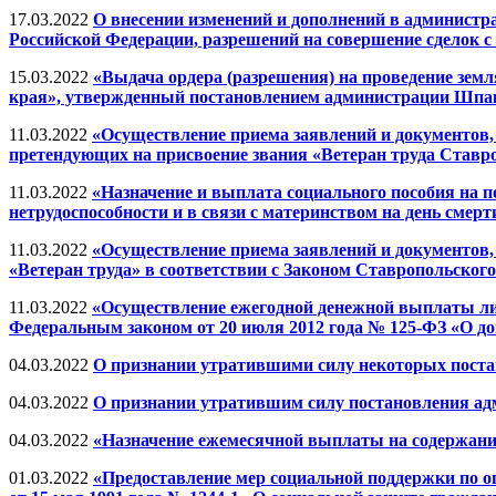
17.03.2022
О внесении изменений и дополнений в администр
Российской Федерации, разрешений на совершение сделок 
15.03.2022
«Выдача ордера (разрешения) на проведение зем
края», утвержденный постановлением администрации Шпако
11.03.2022
«Осуществление приема заявлений и документов,
претендующих на присвоение звания «Ветеран труда Ставроп
11.03.2022
«Назначение и выплата социального пособия на п
нетрудоспособности и в связи с материнством на день смерти
11.03.2022
«Осуществление приема заявлений и документов,
«Ветеран труда» в соответствии с Законом Ставропольского к
11.03.2022
«Осуществление ежегодной денежной выплаты ли
Федеральным законом от 20 июля 2012 года № 125-ФЗ «О до
04.03.2022
О признании утратившими силу некоторых поста
04.03.2022
О признании утратившим силу постановления адм
04.03.2022
«Назначение ежемесячной выплаты на содержание 
01.03.2022
«Предоставление мер социальной поддержки по 