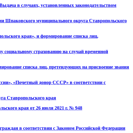
«Выдача в случаях, установленных законодательством
ории Шпаковского муниципального округа Ставропольского
ольского края», и формирование списка лиц,
ому социальному страхованию на случай временной
мирование списка лиц, претендующих на присвоение звания
сии», «Почетный донор СССР» в соответствии с
га Ставропольского края
ского края от 26 июля 2021 г. № 948
раждан в соответствии с Законом Российской Федерации