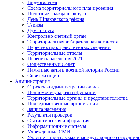
Видеогалерея
Схема территориального планирования
Почётные граждане округа
День Шпаковского района
Туризм
Дума округа
Контрольно счетный орган
Территориальная избирательная комиссия
Перечень пространственных сведений
Территориальные отделы
Перепись населения 2021
Общественный Совет
Памятные даты в военной истории России
Совет женщин
Администрация
Структура администрации округа
Полномочия, задачи и функции
Территориальные органы и представительства
Подведомственные организации
Защита населения
Результаты проверок
Статистическая информация
Информационные системы
Учрежденные СМИ
Участие в программах и международное сотруднич