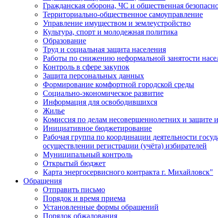
Гражданская оборона, ЧС и общественная безопасн
Территориально-общественное самоуправление
Управление имуществом и землеустройство
Культура, спорт и молодежная политика
Образование
Труд и социальная защита населения
Работы по снижению неформальной занятости насе
Контроль в сфере закупок
Защита персональных данных
Формирование комфортной городской среды
Социально-экономическое развитие
Информация для освободившихся
Жилье
Комиссия по делам несовершеннолетних и защите и
Инициативное бюджетирование
Рабочая группа по координации деятельности госу
осуществлении регистрации (учёта) избирателей
Муниципальный контроль
Открытый бюджет
Карта энергосервисного контракта г. Михайловск"
Обращения
Отправить письмо
Порядок и время приема
Установленные формы обращений
Порядок обжалования