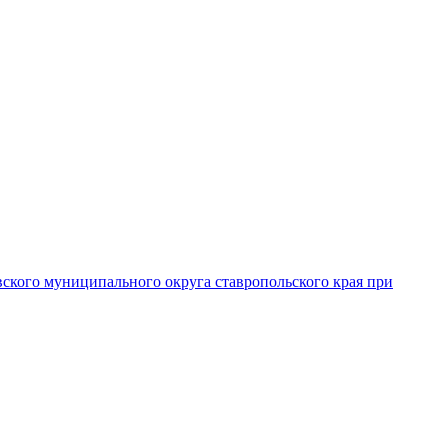
вского муниципального округа ставропольского края при