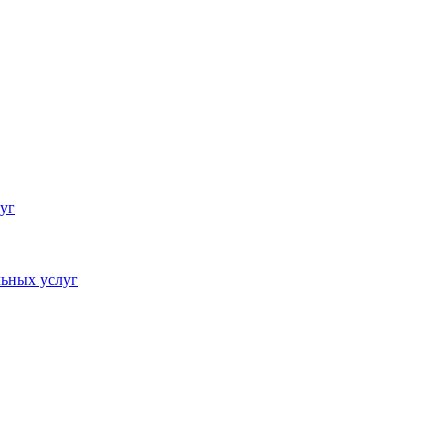
уг
ьных услуг