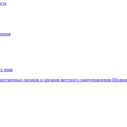
ость
ления
х прав
дарственных органов и органов местного самоуправления Шпако