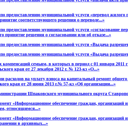
 по предоставлению муниципальной услуги «перевод жилого
инятие соответствующего решения о переводе...»
по предоставлению муниципальной услуги «согласование пер
 принятие решения о согласовании или об отказе...»
 по предоставлению муниципальной услуги «Выдача разрешен
по предоставлению муниципальной услуги «Выдача разрешен
омпенсаций семьям, в которых в период с 01 января 2011 го
ого края от 27 декабря 2012 г. № 123-кз «О...»
ии расходов на уплату взноса на капитальный ремонт общег
го края от 28 июня 2013 г.№ 57-кз «Об организации...»
инистрации Шпаковского муниципального округа Ставрополь
амент «Информационное обеспечение граждан, организаций 
м, относящимся...»
амент «Информационное обеспечение граждан, организаций 
анении в архивных...»