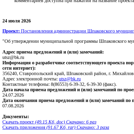
комментариев доступна при нажатии на название проекта
24 июля 2026
Проект:
Постановления администрации Шпаковского муницип
"Об утверждении муниципальной программы Шпаковского муни
Адрес приема предложений и (или) замечаний:
utsz@bk.ru
Информация о разработчике соответствующего проекта норм
сети интернет):
356240, Ставропольский край, Шпаковский район, г. Михайловс
Адрес электронной почты:
utsz@bk.ru
Контактные телефоны: 8(86553) 6-39-32, 6-39-30 (факс).
Дата начала приема предложений и (или) замечаний по прое
24.07.2026
Дата окончания приема предложений и (или) замечаний по 
07.08.2026
Документы:
Скачать проект
(49.15 Кб, doc) Скачано: 6 раз
Скачать приложения
(91.67 Кб, rar) Скачано: 3 раза