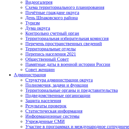
Видеогалерея
Схема территориального планирования
Почётные граждане округа
День Шпаковского района
Туризм
Дума округа
Контрольно счетный орган
Территориальная избирательная комиссия
Перечень пространственных сведений
Территориальные отделы
Перепись населения 2021
Общественный Совет
Памятные даты в военной истории России
Совет женщин
Администрация
Структура администрации округа
Полномочия, задачи и функции
Территориальные органы и представительства
Подведомственные организации
Защита населения
Результаты проверок
Статистическая информация
Информационные системы
Учрежденные СМИ
Участие в программах и международное сотруднич