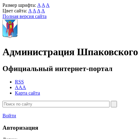
Размер шрифта:
A
A
A
Цвет сайта:
A
A
A
A
Полная версия сайта
Администрация Шпаковского 
Официальный интернет-портал
RSS
AAA
Карта сайта
Войти
Авторизация