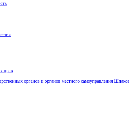
ость
ления
х прав
дарственных органов и органов местного самоуправления Шпако