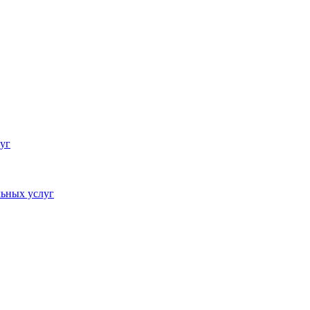
уг
ьных услуг