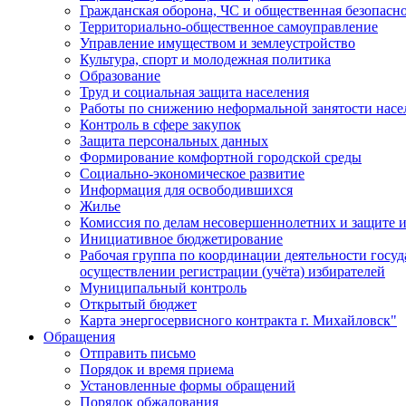
Гражданская оборона, ЧС и общественная безопасн
Территориально-общественное самоуправление
Управление имуществом и землеустройство
Культура, спорт и молодежная политика
Образование
Труд и социальная защита населения
Работы по снижению неформальной занятости насе
Контроль в сфере закупок
Защита персональных данных
Формирование комфортной городской среды
Социально-экономическое развитие
Информация для освободившихся
Жилье
Комиссия по делам несовершеннолетних и защите и
Инициативное бюджетирование
Рабочая группа по координации деятельности госу
осуществлении регистрации (учёта) избирателей
Муниципальный контроль
Открытый бюджет
Карта энергосервисного контракта г. Михайловск"
Обращения
Отправить письмо
Порядок и время приема
Установленные формы обращений
Порядок обжалования