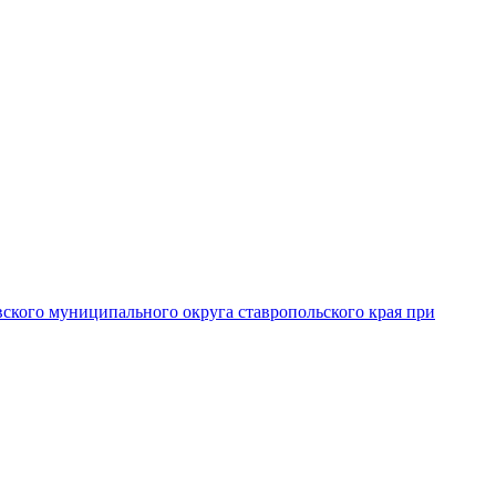
вского муниципального округа ставропольского края при