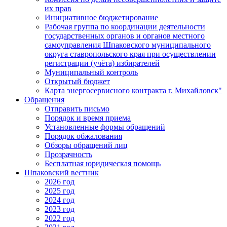
их прав
Инициативное бюджетирование
Рабочая группа по координации деятельности
государственных органов и органов местного
самоуправления Шпаковского муниципального
округа ставропольского края при осуществлении
регистрации (учёта) избирателей
Муниципальный контроль
Открытый бюджет
Карта энергосервисного контракта г. Михайловск"
Обращения
Отправить письмо
Порядок и время приема
Установленные формы обращений
Порядок обжалования
Обзоры обращений лиц
Прозрачность
Бесплатная юридическая помощь
Шпаковский вестник
2026 год
2025 год
2024 год
2023 год
2022 год