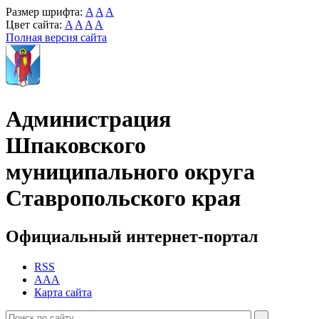
Размер шрифта:
A
A
A
Цвет сайта:
A
A
A
A
Полная версия сайта
Администрация
Шпаковского
муниципального округа
Ставропольского края
Официальный интернет-портал
RSS
AAA
Карта сайта