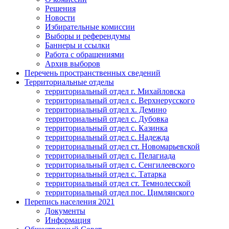
Решения
Новости
Избирательные комиссии
Выборы и референдумы
Баннеры и ссылки
Работа с обращениями
Архив выборов
Перечень пространственных сведений
Территориальные отделы
территориальный отдел г. Михайловска
территориальный отдел с. Верхнерусского
территориальный отдел х. Демино
территориальный отдел с. Дубовка
территориальный отдел с. Казинка
территориальный отдел с. Надежда
территориальный отдел ст. Новомарьевской
территориальный отдел с. Пелагиада
территориальный отдел с. Сенгилеевского
территориальный отдел с. Татарка
территориальный отдел ст. Темнолесской
территориальный отдел пос. Цимлянского
Перепись населения 2021
Документы
Информация