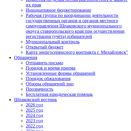
их прав
Инициативное бюджетирование
Рабочая группа по координации деятельности
государственных органов и органов местного
самоуправления Шпаковского муниципального
округа ставропольского края при осуществлении
регистрации (учёта) избирателей
Муниципальный контроль
Открытый бюджет
Карта энергосервисного контракта г. Михайловск"
Обращения
Отправить письмо
Порядок и время приема
Установленные формы обращений
Порядок обжалования
Обзоры обращений лиц
Прозрачность
Бесплатная юридическая помощь
Шпаковский вестник
2026 год
2025 год
2024 год
2023 год
2022 год