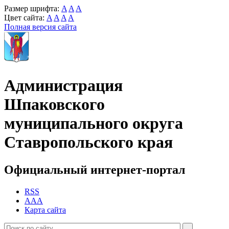
Размер шрифта:
A
A
A
Цвет сайта:
A
A
A
A
Полная версия сайта
Администрация
Шпаковского
муниципального округа
Ставропольского края
Официальный интернет-портал
RSS
AAA
Карта сайта