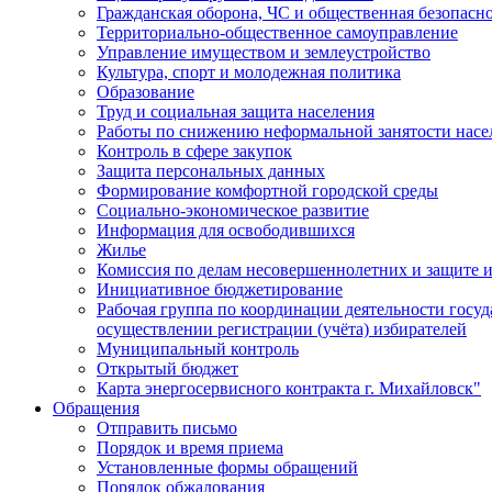
Гражданская оборона, ЧС и общественная безопасн
Территориально-общественное самоуправление
Управление имуществом и землеустройство
Культура, спорт и молодежная политика
Образование
Труд и социальная защита населения
Работы по снижению неформальной занятости насе
Контроль в сфере закупок
Защита персональных данных
Формирование комфортной городской среды
Социально-экономическое развитие
Информация для освободившихся
Жилье
Комиссия по делам несовершеннолетних и защите и
Инициативное бюджетирование
Рабочая группа по координации деятельности госу
осуществлении регистрации (учёта) избирателей
Муниципальный контроль
Открытый бюджет
Карта энергосервисного контракта г. Михайловск"
Обращения
Отправить письмо
Порядок и время приема
Установленные формы обращений
Порядок обжалования