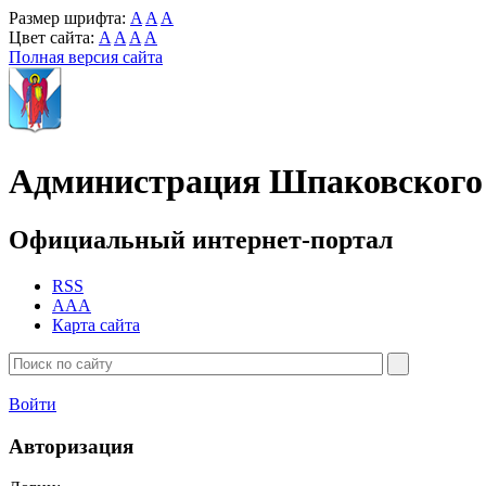
Размер шрифта:
A
A
A
Цвет сайта:
A
A
A
A
Полная версия сайта
Администрация Шпаковского 
Официальный интернет-портал
RSS
AAA
Карта сайта
Войти
Авторизация