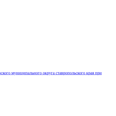
вского муниципального округа ставропольского края при