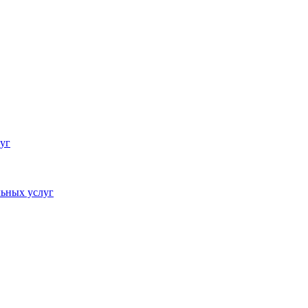
уг
ьных услуг