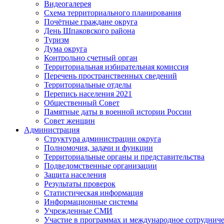
Видеогалерея
Схема территориального планирования
Почётные граждане округа
День Шпаковского района
Туризм
Дума округа
Контрольно счетный орган
Территориальная избирательная комиссия
Перечень пространственных сведений
Территориальные отделы
Перепись населения 2021
Общественный Совет
Памятные даты в военной истории России
Совет женщин
Администрация
Структура администрации округа
Полномочия, задачи и функции
Территориальные органы и представительства
Подведомственные организации
Защита населения
Результаты проверок
Статистическая информация
Информационные системы
Учрежденные СМИ
Участие в программах и международное сотруднич