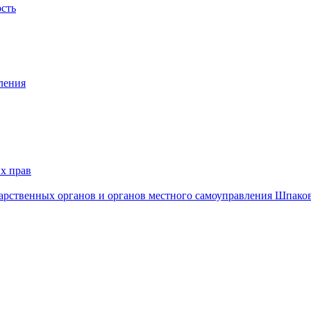
ость
ления
х прав
дарственных органов и органов местного самоуправления Шпако