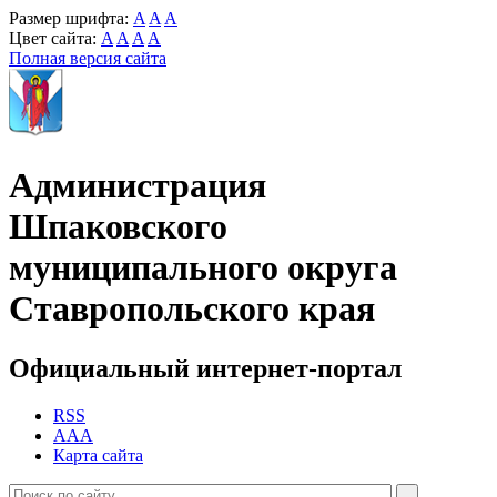
Размер шрифта:
A
A
A
Цвет сайта:
A
A
A
A
Полная версия сайта
Администрация
Шпаковского
муниципального округа
Ставропольского края
Официальный интернет-портал
RSS
AAA
Карта сайта