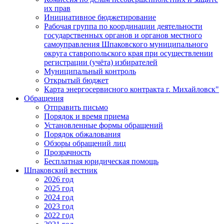
их прав
Инициативное бюджетирование
Рабочая группа по координации деятельности
государственных органов и органов местного
самоуправления Шпаковского муниципального
округа ставропольского края при осуществлении
регистрации (учёта) избирателей
Муниципальный контроль
Открытый бюджет
Карта энергосервисного контракта г. Михайловск"
Обращения
Отправить письмо
Порядок и время приема
Установленные формы обращений
Порядок обжалования
Обзоры обращений лиц
Прозрачность
Бесплатная юридическая помощь
Шпаковский вестник
2026 год
2025 год
2024 год
2023 год
2022 год