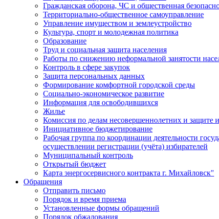
Гражданская оборона, ЧС и общественная безопасн
Территориально-общественное самоуправление
Управление имуществом и землеустройство
Культура, спорт и молодежная политика
Образование
Труд и социальная защита населения
Работы по снижению неформальной занятости насе
Контроль в сфере закупок
Защита персональных данных
Формирование комфортной городской среды
Социально-экономическое развитие
Информация для освободившихся
Жилье
Комиссия по делам несовершеннолетних и защите и
Инициативное бюджетирование
Рабочая группа по координации деятельности госу
осуществлении регистрации (учёта) избирателей
Муниципальный контроль
Открытый бюджет
Карта энергосервисного контракта г. Михайловск"
Обращения
Отправить письмо
Порядок и время приема
Установленные формы обращений
Порядок обжалования