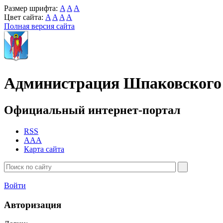
Размер шрифта:
A
A
A
Цвет сайта:
A
A
A
A
Полная версия сайта
Администрация Шпаковского 
Официальный интернет-портал
RSS
AAA
Карта сайта
Войти
Авторизация