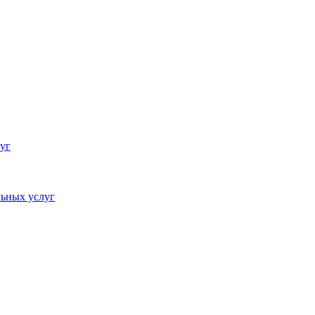
уг
ьных услуг