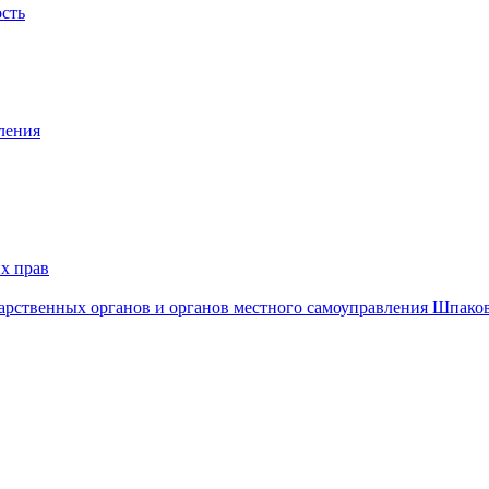
ость
ления
х прав
дарственных органов и органов местного самоуправления Шпако