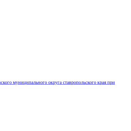
вского муниципального округа ставропольского края при