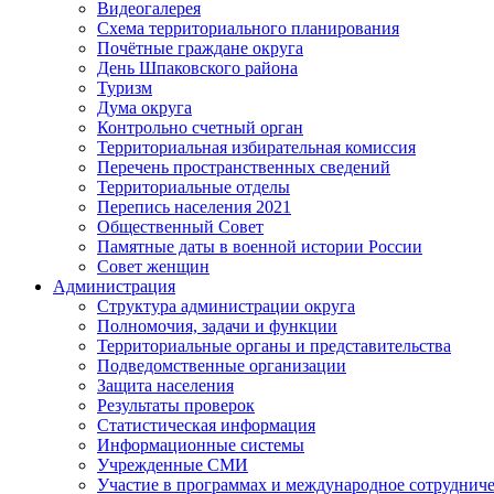
Видеогалерея
Схема территориального планирования
Почётные граждане округа
День Шпаковского района
Туризм
Дума округа
Контрольно счетный орган
Территориальная избирательная комиссия
Перечень пространственных сведений
Территориальные отделы
Перепись населения 2021
Общественный Совет
Памятные даты в военной истории России
Совет женщин
Администрация
Структура администрации округа
Полномочия, задачи и функции
Территориальные органы и представительства
Подведомственные организации
Защита населения
Результаты проверок
Статистическая информация
Информационные системы
Учрежденные СМИ
Участие в программах и международное сотруднич