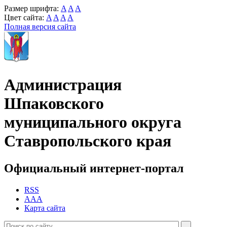
Размер шрифта:
A
A
A
Цвет сайта:
A
A
A
A
Полная версия сайта
Администрация
Шпаковского
муниципального округа
Ставропольского края
Официальный интернет-портал
RSS
AAA
Карта сайта