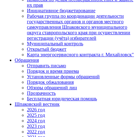
их прав
Инициативное бюджетирование
Рабочая группа по координации деятельности
государственных органов и органов местного
самоуправления Шпаковского муниципального
округа ставропольского края при осуществлении
регистрации (учёта) избирателей
Муниципальный контроль
Открытый бюджет
Карта энергосервисного контракта г. Михайловск"
Обращения
Отправить письмо
Порядок и время приема
Установленные формы обращений
Порядок обжалования
Обзоры обращений лиц
Прозрачность
Бесплатная юридическая помощь
Шпаковский вестник
2026 год
2025 год
2024 год
2023 год
2022 год