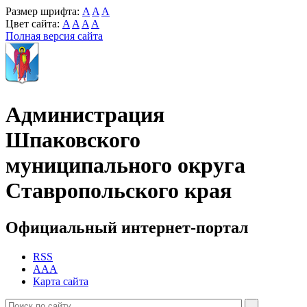
Размер шрифта:
A
A
A
Цвет сайта:
A
A
A
A
Полная версия сайта
Администрация
Шпаковского
муниципального округа
Ставропольского края
Официальный интернет-портал
RSS
AAA
Карта сайта