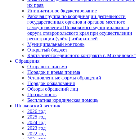
их прав
Инициативное бюджетирование
Рабочая группа по координации деятельности
государственных органов и органов местного
самоуправления Шпаковского муниципального
округа ставропольского края при осуществлении
регистрации (учёта) избирателей
Муниципальный контроль
Открытый бюджет
Карта энергосервисного контракта г. Михайловск"
Обращения
Отправить письмо
Порядок и время приема
Установленные формы обращений
Порядок обжалования
Обзоры обращений лиц
Прозрачность
Бесплатная юридическая помощь
Шпаковский вестник
2026 год
2025 год
2024 год
2023 год
2022 год