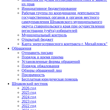
их прав
Инициативное бюджетирование
Рабочая группа по координации деятельности
государственных органов и органов местного
самоуправления Шпаковского муниципального
округа ставропольского края при осуществлении
регистрации (учёта) избирателей
Муниципальный контроль
Открытый бюджет
Карта энергосервисного контракта г. Михайловск"
Обращения
Отправить письмо
Порядок и время приема
Установленные формы обращений
Порядок обжалования
Обзоры обращений лиц
Прозрачность
Бесплатная юридическая помощь
Шпаковский вестник
2026 год
2025 год
2024 год
2023 год
2022 год