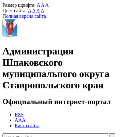
Размер шрифта:
A
A
A
Цвет сайта:
A
A
A
A
Полная версия сайта
Администрация
Шпаковского
муниципального округа
Ставропольского края
Официальный интернет-портал
RSS
AAA
Карта сайта