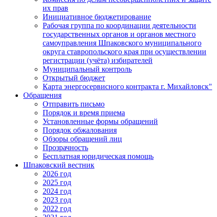
их прав
Инициативное бюджетирование
Рабочая группа по координации деятельности
государственных органов и органов местного
самоуправления Шпаковского муниципального
округа ставропольского края при осуществлении
регистрации (учёта) избирателей
Муниципальный контроль
Открытый бюджет
Карта энергосервисного контракта г. Михайловск"
Обращения
Отправить письмо
Порядок и время приема
Установленные формы обращений
Порядок обжалования
Обзоры обращений лиц
Прозрачность
Бесплатная юридическая помощь
Шпаковский вестник
2026 год
2025 год
2024 год
2023 год
2022 год