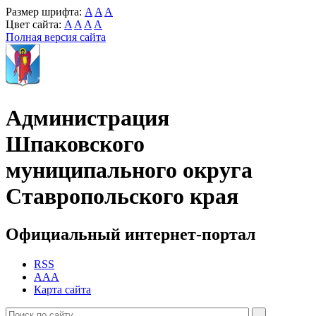
Размер шрифта:
A
A
A
Цвет сайта:
A
A
A
A
Полная версия сайта
Администрация
Шпаковского
муниципального округа
Ставропольского края
Официальный интернет-портал
RSS
AAA
Карта сайта