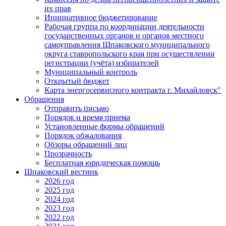
их прав
Инициативное бюджетирование
Рабочая группа по координации деятельности
государственных органов и органов местного
самоуправления Шпаковского муниципального
округа ставропольского края при осуществлении
регистрации (учёта) избирателей
Муниципальный контроль
Открытый бюджет
Карта энергосервисного контракта г. Михайловск"
Обращения
Отправить письмо
Порядок и время приема
Установленные формы обращений
Порядок обжалования
Обзоры обращений лиц
Прозрачность
Бесплатная юридическая помощь
Шпаковский вестник
2026 год
2025 год
2024 год
2023 год
2022 год