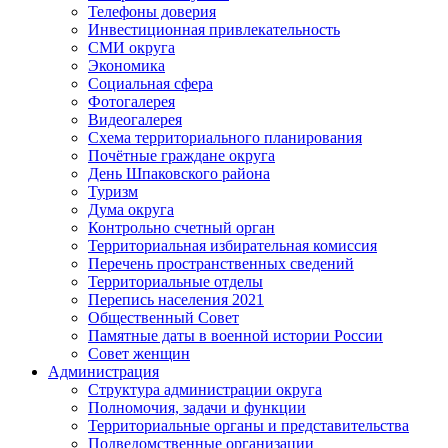
Телефоны доверия
Инвестиционная привлекательность
СМИ округа
Экономика
Социальная сфера
Фотогалерея
Видеогалерея
Схема территориального планирования
Почётные граждане округа
День Шпаковского района
Туризм
Дума округа
Контрольно счетный орган
Территориальная избирательная комиссия
Перечень пространственных сведений
Территориальные отделы
Перепись населения 2021
Общественный Совет
Памятные даты в военной истории России
Совет женщин
Администрация
Структура администрации округа
Полномочия, задачи и функции
Территориальные органы и представительства
Подведомственные организации