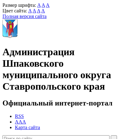
Размер шрифта:
A
A
A
Цвет сайта:
A
A
A
A
Полная версия сайта
Администрация
Шпаковского
муниципального округа
Ставропольского края
Официальный интернет-портал
RSS
AAA
Карта сайта