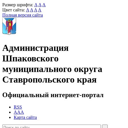
Размер шрифта:
A
A
A
Цвет сайта:
A
A
A
A
Полная версия сайта
Администрация
Шпаковского
муниципального округа
Ставропольского края
Официальный интернет-портал
RSS
AAA
Карта сайта