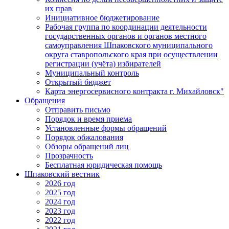
их прав
Инициативное бюджетирование
Рабочая группа по координации деятельности
государственных органов и органов местного
самоуправления Шпаковского муниципального
округа ставропольского края при осуществлении
регистрации (учёта) избирателей
Муниципальный контроль
Открытый бюджет
Карта энергосервисного контракта г. Михайловск"
Обращения
Отправить письмо
Порядок и время приема
Установленные формы обращений
Порядок обжалования
Обзоры обращений лиц
Прозрачность
Бесплатная юридическая помощь
Шпаковский вестник
2026 год
2025 год
2024 год
2023 год
2022 год