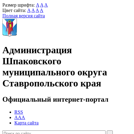
Размер шрифта:
A
A
A
Цвет сайта:
A
A
A
A
Полная версия сайта
Администрация
Шпаковского
муниципального округа
Ставропольского края
Официальный интернет-портал
RSS
AAA
Карта сайта