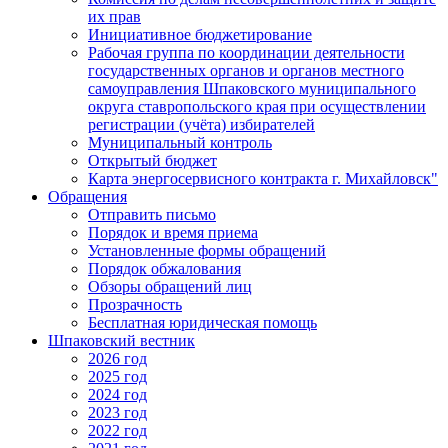
их прав
Инициативное бюджетирование
Рабочая группа по координации деятельности
государственных органов и органов местного
самоуправления Шпаковского муниципального
округа ставропольского края при осуществлении
регистрации (учёта) избирателей
Муниципальный контроль
Открытый бюджет
Карта энергосервисного контракта г. Михайловск"
Обращения
Отправить письмо
Порядок и время приема
Установленные формы обращений
Порядок обжалования
Обзоры обращений лиц
Прозрачность
Бесплатная юридическая помощь
Шпаковский вестник
2026 год
2025 год
2024 год
2023 год
2022 год