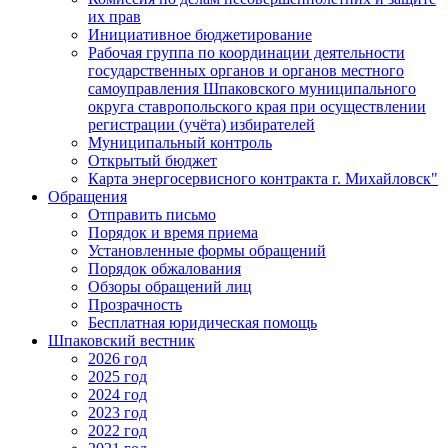
их прав
Инициативное бюджетирование
Рабочая группа по координации деятельности
государственных органов и органов местного
самоуправления Шпаковского муниципального
округа ставропольского края при осуществлении
регистрации (учёта) избирателей
Муниципальный контроль
Открытый бюджет
Карта энергосервисного контракта г. Михайловск"
Обращения
Отправить письмо
Порядок и время приема
Установленные формы обращений
Порядок обжалования
Обзоры обращений лиц
Прозрачность
Бесплатная юридическая помощь
Шпаковский вестник
2026 год
2025 год
2024 год
2023 год
2022 год