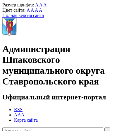
Размер шрифта:
A
A
A
Цвет сайта:
A
A
A
A
Полная версия сайта
Администрация
Шпаковского
муниципального округа
Ставропольского края
Официальный интернет-портал
RSS
AAA
Карта сайта