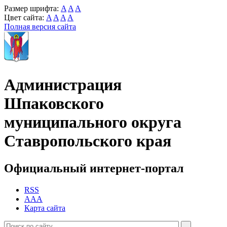
Размер шрифта:
A
A
A
Цвет сайта:
A
A
A
A
Полная версия сайта
Администрация
Шпаковского
муниципального округа
Ставропольского края
Официальный интернет-портал
RSS
AAA
Карта сайта