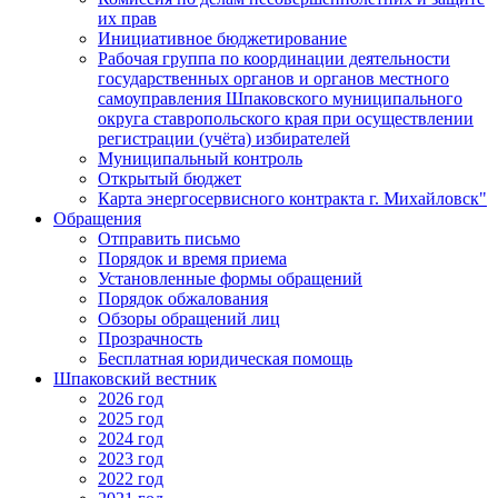
их прав
Инициативное бюджетирование
Рабочая группа по координации деятельности
государственных органов и органов местного
самоуправления Шпаковского муниципального
округа ставропольского края при осуществлении
регистрации (учёта) избирателей
Муниципальный контроль
Открытый бюджет
Карта энергосервисного контракта г. Михайловск"
Обращения
Отправить письмо
Порядок и время приема
Установленные формы обращений
Порядок обжалования
Обзоры обращений лиц
Прозрачность
Бесплатная юридическая помощь
Шпаковский вестник
2026 год
2025 год
2024 год
2023 год
2022 год