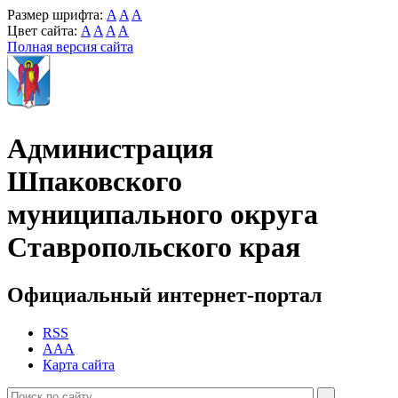
Размер шрифта:
A
A
A
Цвет сайта:
A
A
A
A
Полная версия сайта
Администрация
Шпаковского
муниципального округа
Ставропольского края
Официальный интернет-портал
RSS
AAA
Карта сайта