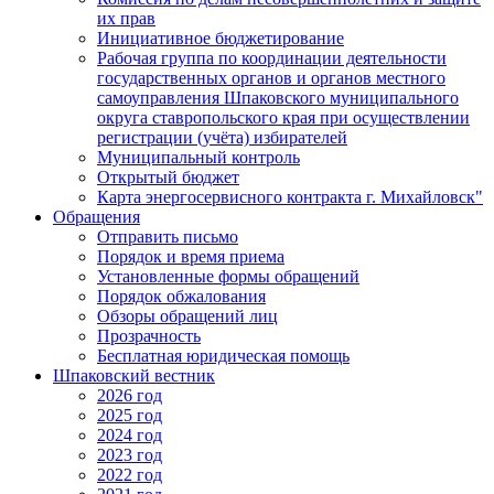
их прав
Инициативное бюджетирование
Рабочая группа по координации деятельности
государственных органов и органов местного
самоуправления Шпаковского муниципального
округа ставропольского края при осуществлении
регистрации (учёта) избирателей
Муниципальный контроль
Открытый бюджет
Карта энергосервисного контракта г. Михайловск"
Обращения
Отправить письмо
Порядок и время приема
Установленные формы обращений
Порядок обжалования
Обзоры обращений лиц
Прозрачность
Бесплатная юридическая помощь
Шпаковский вестник
2026 год
2025 год
2024 год
2023 год
2022 год