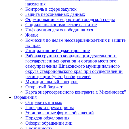
населения
Контроль в сфере закупок
Защита персональных данных
Формирование комфортной городской среды
Социально-экономическое развитие
Информация для освободившихся
Жилье
Комиссия по делам несовершеннолетних и защите
их прав
Инициативное бюджетирование
Рабочая группа по координации деятельности
государственных органов и органов местного
самоуправления Шпаковского муниципального
округа ставропольского края при осуществлении
регистрации (учёта) избирателей
Муниципальный контроль
Открытый бюджет
Карта энергосервисного контракта г. Михайловск"
Обращения
Отправить письмо
Порядок и время приема
Установленные формы обращений
Порядок обжалования
Обзоры обращений лиц
Прозрачность