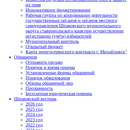
их прав
Инициативное бюджетирование
Рабочая группа по координации деятельности
государственных органов и органов местного
самоуправления Шпаковского муниципального
округа ставропольского края при осуществлении
регистрации (учёта) избирателей
Муниципальный контроль
Открытый бюджет
Карта энергосервисного контракта г. Михайловск"
Обращения
Отправить письмо
Порядок и время приема
Установленные формы обращений
Порядок обжалования
Обзоры обращений лиц
Прозрачность
Бесплатная юридическая помощь
Шпаковский вестник
2026 год
2025 год
2024 год
2023 год
2022 год