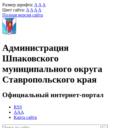
Размер шрифта:
A
A
A
Цвет сайта:
A
A
A
A
Полная версия сайта
Администрация
Шпаковского
муниципального округа
Ставропольского края
Официальный интернет-портал
RSS
AAA
Карта сайта