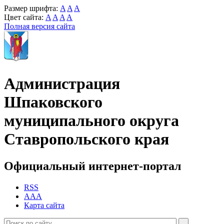
Размер шрифта:
A
A
A
Цвет сайта:
A
A
A
A
Полная версия сайта
Администрация
Шпаковского
муниципального округа
Ставропольского края
Официальный интернет-портал
RSS
AAA
Карта сайта