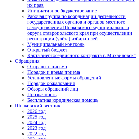
их прав
Инициативное бюджетирование
Рабочая группа по координации деятельности
государственных органов и органов местного
самоуправления Шпаковского муниципального
округа ставропольского края при осуществлении
регистрации (учёта) избирателей
Муниципальный контроль
Открытый бюджет
Карта энергосервисного контракта г. Михайловск"
Обращения
Отправить письмо
Порядок и время приема
Установленные формы обращений
Порядок обжалования
Обзоры обращений лиц
Прозрачность
Бесплатная юридическая помощь
Шпаковский вестник
2026 год
2025 год
2024 год
2023 год
2022 год