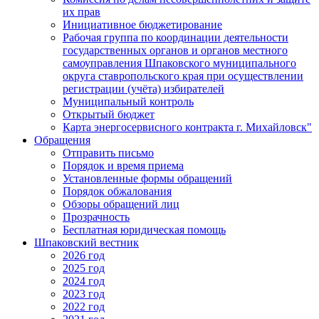
их прав
Инициативное бюджетирование
Рабочая группа по координации деятельности
государственных органов и органов местного
самоуправления Шпаковского муниципального
округа ставропольского края при осуществлении
регистрации (учёта) избирателей
Муниципальный контроль
Открытый бюджет
Карта энергосервисного контракта г. Михайловск"
Обращения
Отправить письмо
Порядок и время приема
Установленные формы обращений
Порядок обжалования
Обзоры обращений лиц
Прозрачность
Бесплатная юридическая помощь
Шпаковский вестник
2026 год
2025 год
2024 год
2023 год
2022 год