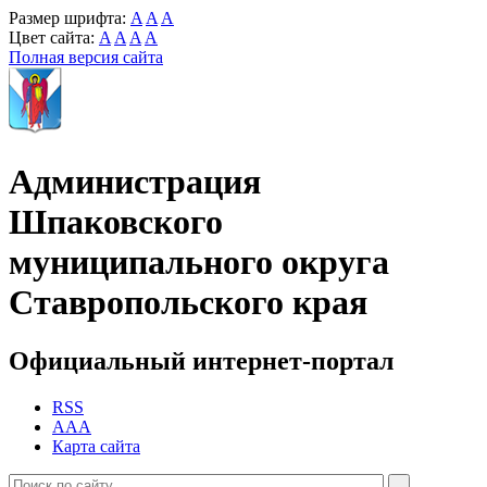
Размер шрифта:
A
A
A
Цвет сайта:
A
A
A
A
Полная версия сайта
Администрация
Шпаковского
муниципального округа
Ставропольского края
Официальный интернет-портал
RSS
AAA
Карта сайта