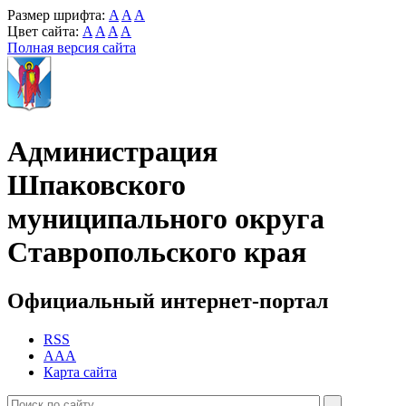
Размер шрифта:
A
A
A
Цвет сайта:
A
A
A
A
Полная версия сайта
Администрация
Шпаковского
муниципального округа
Ставропольского края
Официальный интернет-портал
RSS
AAA
Карта сайта