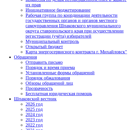
их прав
Инициативное бюджетирование
Рабочая группа по координации деятельности
государственных органов и органов местного
самоуправления Шпаковского муниципального
округа ставропольского края при осуществлении
регистрации (учёта) избирателей
Муниципальный контроль
Открытый бюджет
Карта энергосервисного контракта г. Михайловск"
Обращения
Отправить письмо
Порядок и время приема
Установленные формы обращений
Порядок обжалования
Обзоры обращений лиц
Прозрачность
Бесплатная юридическая помощь
Шпаковский вестник
2026 год
2025 год
2024 год
2023 год
2022 год