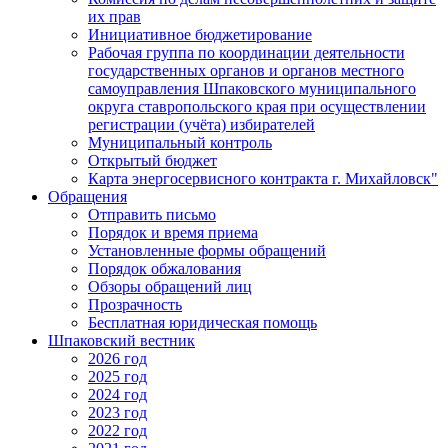
их прав
Инициативное бюджетирование
Рабочая группа по координации деятельности
государственных органов и органов местного
самоуправления Шпаковского муниципального
округа ставропольского края при осуществлении
регистрации (учёта) избирателей
Муниципальный контроль
Открытый бюджет
Карта энергосервисного контракта г. Михайловск"
Обращения
Отправить письмо
Порядок и время приема
Установленные формы обращений
Порядок обжалования
Обзоры обращений лиц
Прозрачность
Бесплатная юридическая помощь
Шпаковский вестник
2026 год
2025 год
2024 год
2023 год
2022 год