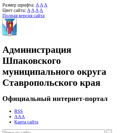
Размер шрифта:
A
A
A
Цвет сайта:
A
A
A
A
Полная версия сайта
Администрация
Шпаковского
муниципального округа
Ставропольского края
Официальный интернет-портал
RSS
AAA
Карта сайта