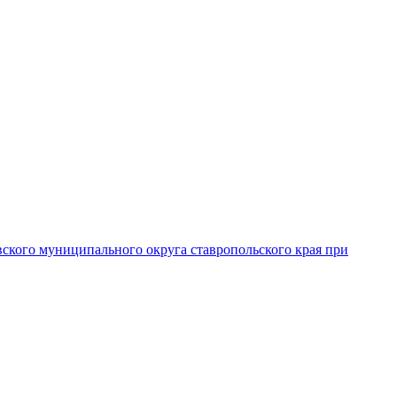
вского муниципального округа ставропольского края при