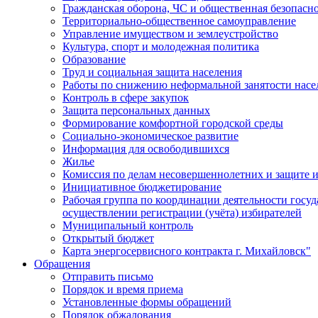
Гражданская оборона, ЧС и общественная безопасн
Территориально-общественное самоуправление
Управление имуществом и землеустройство
Культура, спорт и молодежная политика
Образование
Труд и социальная защита населения
Работы по снижению неформальной занятости насе
Контроль в сфере закупок
Защита персональных данных
Формирование комфортной городской среды
Социально-экономическое развитие
Информация для освободившихся
Жилье
Комиссия по делам несовершеннолетних и защите и
Инициативное бюджетирование
Рабочая группа по координации деятельности госу
осуществлении регистрации (учёта) избирателей
Муниципальный контроль
Открытый бюджет
Карта энергосервисного контракта г. Михайловск"
Обращения
Отправить письмо
Порядок и время приема
Установленные формы обращений
Порядок обжалования