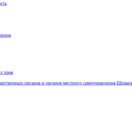
ость
ления
х прав
дарственных органов и органов местного самоуправления Шпако