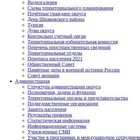
Видеогалерея
Схема территориального планирования
Почётные граждане округа
День Шпаковского района
Туризм
Дума округа
Контрольно счетный орган
Территориальная избирательная комиссия
Перечень пространственных сведений
Территориальные отделы
Перепись населения 2021
Общественный Совет
Памятные даты в военной истории России
Совет женщин
Администрация
Структура администрации округа
Полномочия, задачи и функции
Территориальные органы и представительства
Подведомственные организации
Защита населения
Результаты проверок
Статистическая информация
Информационные системы
Учрежденные СМИ
Участие в программах и международное сотруднич