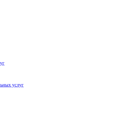
уг
ьных услуг