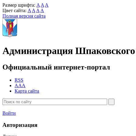
Размер шрифта:
A
A
A
Цвет сайта:
A
A
A
A
Полная версия сайта
Администрация Шпаковского 
Официальный интернет-портал
RSS
AAA
Карта сайта
Войти
Авторизация