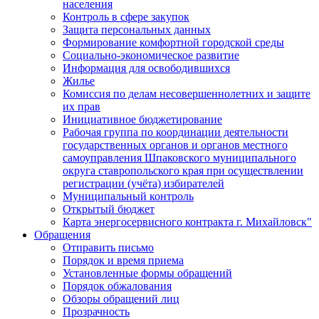
населения
Контроль в сфере закупок
Защита персональных данных
Формирование комфортной городской среды
Социально-экономическое развитие
Информация для освободившихся
Жилье
Комиссия по делам несовершеннолетних и защите
их прав
Инициативное бюджетирование
Рабочая группа по координации деятельности
государственных органов и органов местного
самоуправления Шпаковского муниципального
округа ставропольского края при осуществлении
регистрации (учёта) избирателей
Муниципальный контроль
Открытый бюджет
Карта энергосервисного контракта г. Михайловск"
Обращения
Отправить письмо
Порядок и время приема
Установленные формы обращений
Порядок обжалования
Обзоры обращений лиц
Прозрачность