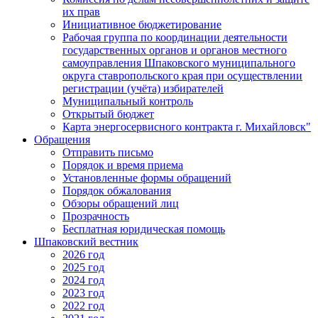
их прав
Инициативное бюджетирование
Рабочая группа по координации деятельности
государственных органов и органов местного
самоуправления Шпаковского муниципального
округа ставропольского края при осуществлении
регистрации (учёта) избирателей
Муниципальный контроль
Открытый бюджет
Карта энергосервисного контракта г. Михайловск"
Обращения
Отправить письмо
Порядок и время приема
Установленные формы обращений
Порядок обжалования
Обзоры обращений лиц
Прозрачность
Бесплатная юридическая помощь
Шпаковский вестник
2026 год
2025 год
2024 год
2023 год
2022 год