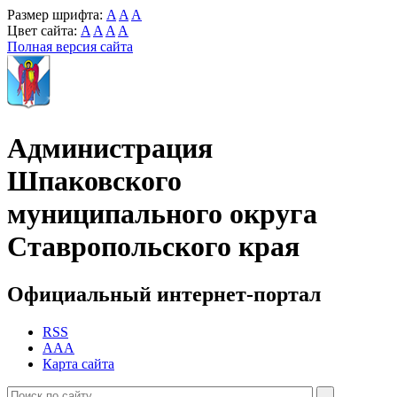
Размер шрифта:
A
A
A
Цвет сайта:
A
A
A
A
Полная версия сайта
Администрация
Шпаковского
муниципального округа
Ставропольского края
Официальный интернет-портал
RSS
AAA
Карта сайта