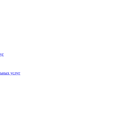
уг
ьных услуг