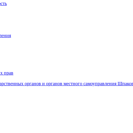
ость
ления
х прав
дарственных органов и органов местного самоуправления Шпако