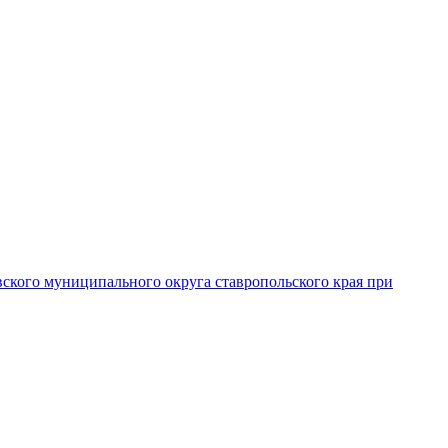
вского муниципального округа ставропольского края при