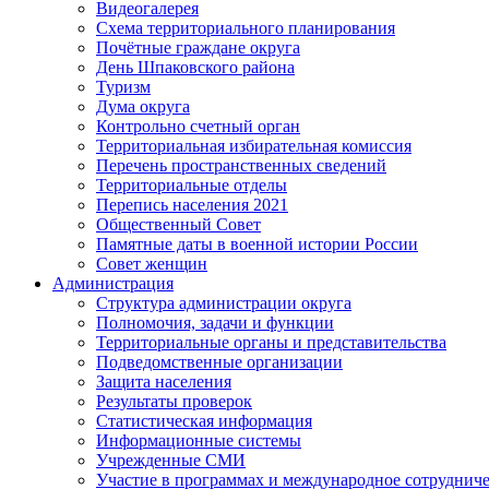
Видеогалерея
Схема территориального планирования
Почётные граждане округа
День Шпаковского района
Туризм
Дума округа
Контрольно счетный орган
Территориальная избирательная комиссия
Перечень пространственных сведений
Территориальные отделы
Перепись населения 2021
Общественный Совет
Памятные даты в военной истории России
Совет женщин
Администрация
Структура администрации округа
Полномочия, задачи и функции
Территориальные органы и представительства
Подведомственные организации
Защита населения
Результаты проверок
Статистическая информация
Информационные системы
Учрежденные СМИ
Участие в программах и международное сотруднич