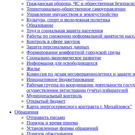
Гражданская оборона, ЧС и общественная безопасн
Территориально-общественное самоуправление
Управление имуществом и землеустройство
Культура, спорт и молодежная политика
Образование
Труд и социальная защита населения
Работы по снижению неформальной занятости насе
Контроль в сфере закупок
Защита персональных данных
Формирование комфортной городской среды
Социально-экономическое развитие
Информация для освободившихся
Жилье
Комиссия по делам несовершеннолетних и защите и
Инициативное бюджетирование
Рабочая группа по координации деятельности госу
осуществлении регистрации (учёта) избирателей
Муниципальный контроль
Открытый бюджет
Карта энергосервисного контракта г. Михайловск"
Обращения
Отправить письмо
Порядок и время приема
Установленные формы обращений
Порядок обжалования