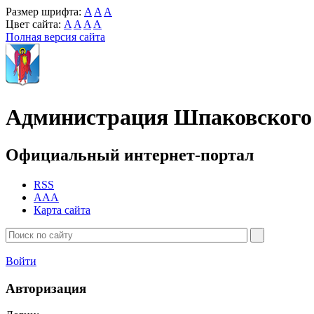
Размер шрифта:
A
A
A
Цвет сайта:
A
A
A
A
Полная версия сайта
Администрация Шпаковского 
Официальный интернет-портал
RSS
AAA
Карта сайта
Войти
Авторизация