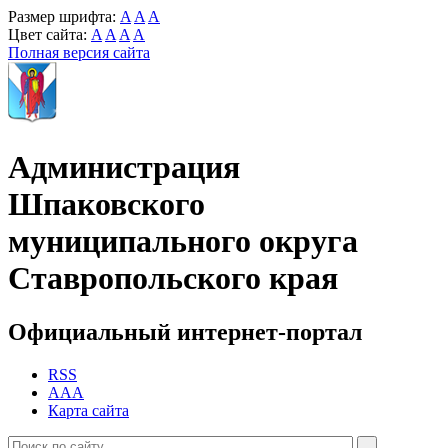
Размер шрифта:
A
A
A
Цвет сайта:
A
A
A
A
Полная версия сайта
Администрация
Шпаковского
муниципального округа
Ставропольского края
Официальный интернет-портал
RSS
AAA
Карта сайта