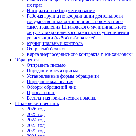
их прав
Инициативное бюджетирование
Рабочая группа по координации деятельности
государственных органов и органов местного
самоуправления Шпаковского муниципального
округа ставропольского края при осуществлении
регистрации (учёта) избирателей
Муниципальный контроль
Открытый бюджет
Карта энергосервисного контракта г. Михайловск"
Обращения
Отправить письмо
Порядок и время приема
Установленные формы обращений
Порядок обжалования
Обзоры обращений лиц
Прозрачность
Бесплатная юридическая помощь
Шпаковский вестник
2026 год
2025 год
2024 год
2023 год
2022 год