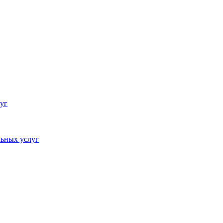
уг
ьных услуг