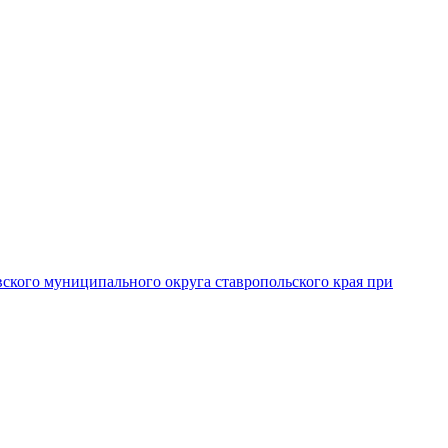
вского муниципального округа ставропольского края при