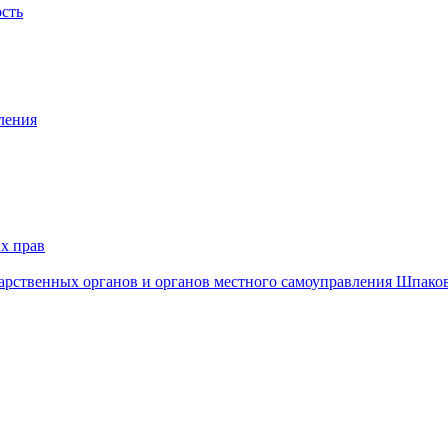
ость
ления
х прав
дарственных органов и органов местного самоуправления Шпако