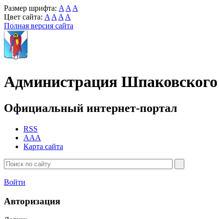
Размер шрифта:
A
A
A
Цвет сайта:
A
A
A
A
Полная версия сайта
Администрация Шпаковского 
Официальный интернет-портал
RSS
AAA
Карта сайта
Войти
Авторизация