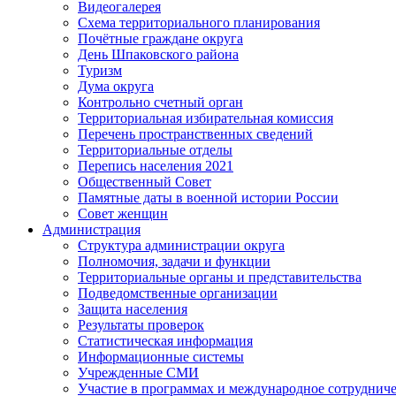
Видеогалерея
Схема территориального планирования
Почётные граждане округа
День Шпаковского района
Туризм
Дума округа
Контрольно счетный орган
Территориальная избирательная комиссия
Перечень пространственных сведений
Территориальные отделы
Перепись населения 2021
Общественный Совет
Памятные даты в военной истории России
Совет женщин
Администрация
Структура администрации округа
Полномочия, задачи и функции
Территориальные органы и представительства
Подведомственные организации
Защита населения
Результаты проверок
Статистическая информация
Информационные системы
Учрежденные СМИ
Участие в программах и международное сотруднич