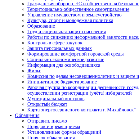
Гражданская оборона, ЧС и общественная безопасн
Территориально-общественное самоуправление
Управление имуществом и землеустройство
Культура, спорт и молодежная политика
Образование
Труд и социальная защита населения
Работы по снижению неформальной занятости насе
Контроль в сфере закупок
Защита персональных данных
Формирование комфортной городской среды
Социально-экономическое развитие
Информация для освободившихся
Жилье
Комиссия по делам несовершеннолетних и защите и
Инициативное бюджетирование
Рабочая группа по координации деятельности госу
осуществлении регистрации (учёта) избирателей
Муниципальный контроль
Открытый бюджет
Карта энергосервисного контракта г. Михайловск"
Обращения
Отправить письмо
Порядок и время приема
Установленные формы обращений
Порядок обжалования