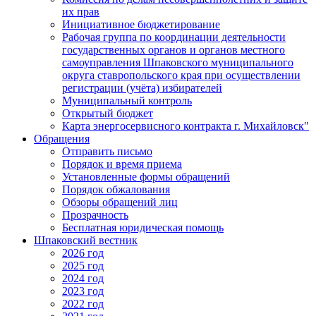
их прав
Инициативное бюджетирование
Рабочая группа по координации деятельности
государственных органов и органов местного
самоуправления Шпаковского муниципального
округа ставропольского края при осуществлении
регистрации (учёта) избирателей
Муниципальный контроль
Открытый бюджет
Карта энергосервисного контракта г. Михайловск"
Обращения
Отправить письмо
Порядок и время приема
Установленные формы обращений
Порядок обжалования
Обзоры обращений лиц
Прозрачность
Бесплатная юридическая помощь
Шпаковский вестник
2026 год
2025 год
2024 год
2023 год
2022 год