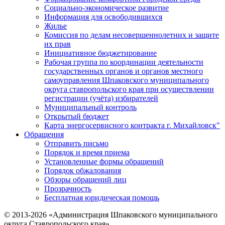
Социально-экономическое развитие
Информация для освободившихся
Жилье
Комиссия по делам несовершеннолетних и защите
их прав
Инициативное бюджетирование
Рабочая группа по координации деятельности
государственных органов и органов местного
самоуправления Шпаковского муниципального
округа ставропольского края при осуществлении
регистрации (учёта) избирателей
Муниципальный контроль
Открытый бюджет
Карта энергосервисного контракта г. Михайловск"
Обращения
Отправить письмо
Порядок и время приема
Установленные формы обращений
Порядок обжалования
Обзоры обращений лиц
Прозрачность
Бесплатная юридическая помощь
© 2013-2026 «Администрация Шпаковского муниципального
округа Ставропольского края»