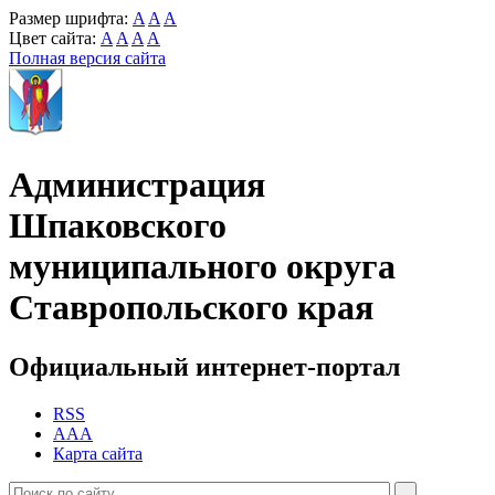
Размер шрифта:
A
A
A
Цвет сайта:
A
A
A
A
Полная версия сайта
Администрация
Шпаковского
муниципального округа
Ставропольского края
Официальный интернет-портал
RSS
AAA
Карта сайта