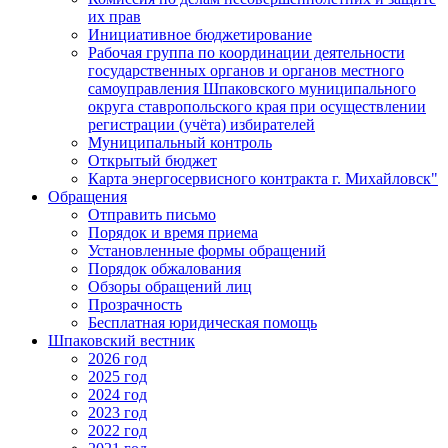
их прав
Инициативное бюджетирование
Рабочая группа по координации деятельности
государственных органов и органов местного
самоуправления Шпаковского муниципального
округа ставропольского края при осуществлении
регистрации (учёта) избирателей
Муниципальный контроль
Открытый бюджет
Карта энергосервисного контракта г. Михайловск"
Обращения
Отправить письмо
Порядок и время приема
Установленные формы обращений
Порядок обжалования
Обзоры обращений лиц
Прозрачность
Бесплатная юридическая помощь
Шпаковский вестник
2026 год
2025 год
2024 год
2023 год
2022 год