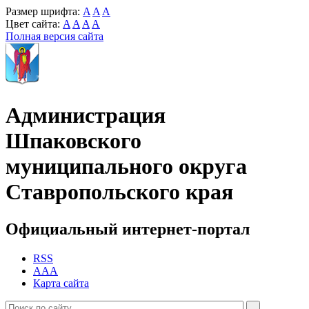
Размер шрифта:
A
A
A
Цвет сайта:
A
A
A
A
Полная версия сайта
Администрация
Шпаковского
муниципального округа
Ставропольского края
Официальный интернет-портал
RSS
AAA
Карта сайта