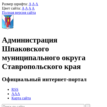
Размер шрифта:
A
A
A
Цвет сайта:
A
A
A
A
Полная версия сайта
Администрация
Шпаковского
муниципального округа
Ставропольского края
Официальный интернет-портал
RSS
AAA
Карта сайта