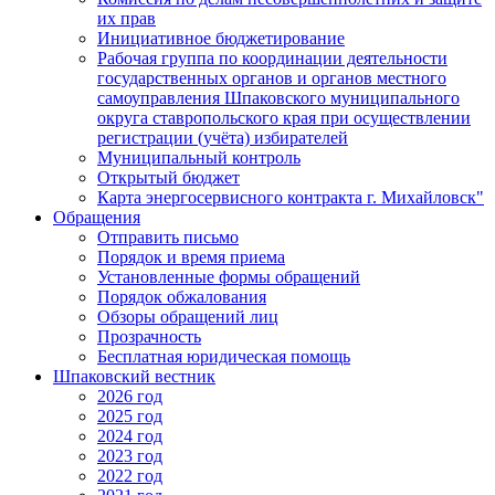
их прав
Инициативное бюджетирование
Рабочая группа по координации деятельности
государственных органов и органов местного
самоуправления Шпаковского муниципального
округа ставропольского края при осуществлении
регистрации (учёта) избирателей
Муниципальный контроль
Открытый бюджет
Карта энергосервисного контракта г. Михайловск"
Обращения
Отправить письмо
Порядок и время приема
Установленные формы обращений
Порядок обжалования
Обзоры обращений лиц
Прозрачность
Бесплатная юридическая помощь
Шпаковский вестник
2026 год
2025 год
2024 год
2023 год
2022 год