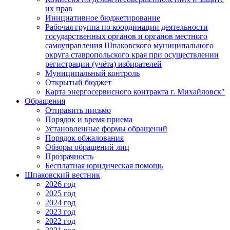
их прав
Инициативное бюджетирование
Рабочая группа по координации деятельности
государственных органов и органов местного
самоуправления Шпаковского муниципального
округа ставропольского края при осуществлении
регистрации (учёта) избирателей
Муниципальный контроль
Открытый бюджет
Карта энергосервисного контракта г. Михайловск"
Обращения
Отправить письмо
Порядок и время приема
Установленные формы обращений
Порядок обжалования
Обзоры обращений лиц
Прозрачность
Бесплатная юридическая помощь
Шпаковский вестник
2026 год
2025 год
2024 год
2023 год
2022 год