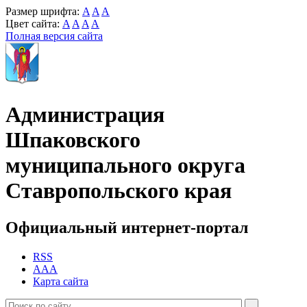
Размер шрифта:
A
A
A
Цвет сайта:
A
A
A
A
Полная версия сайта
Администрация
Шпаковского
муниципального округа
Ставропольского края
Официальный интернет-портал
RSS
AAA
Карта сайта